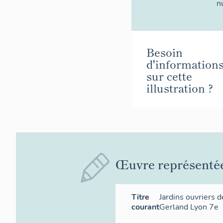
n
Besoin
d'information
sur cette
illustration ?
Œuvre représenté
Titre
Jardins ouvriers 
courant
Gerland Lyon 7e