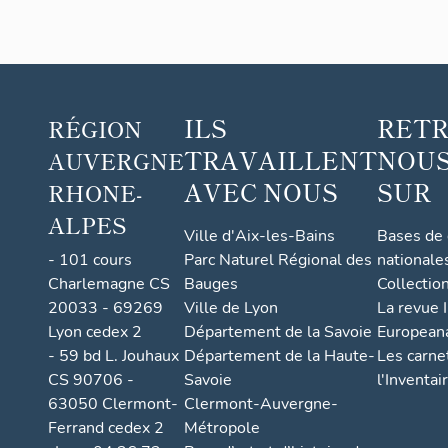
ILS
RET
RÉGION
TRAVAILLENT
NOUS
AUVERGNE
AVEC NOUS
SUR
RHONE-
ALPES
Ville d'Aix-les-Bains
Bases de
- 101 cours
Parc Naturel Régional des
nationale
Charlemagne CS
Bauges
Collectio
20033 - 69269
Ville de Lyon
La revue I
Lyon cedex 2
Département de la Savoie
European
- 59 bd L. Jouhaux
Département de la Haute-
Les carne
CS 90706 -
Savoie
l'Inventai
63050 Clermont-
Clermont-Auvergne-
Ferrand cedex 2
Métropole