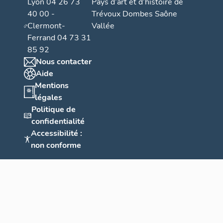
Lyon 04 26 73
Pays d’art et d’histoire de
40 00 -
Trévoux Dombes Saône
Clermont-
Vallée
Ferrand 04 73 31
85 92
Nous contacter
Aide
Mentions
légales
Politique de
confidentialité
Accessibilité :
non conforme