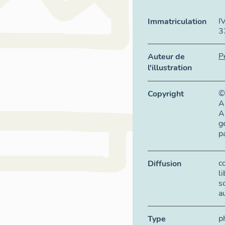
I
Immatriculation
3
P
Auteur de
l'illustration
©
Copyright
A
A
g
p
c
Diffusion
l
s
a
p
Type