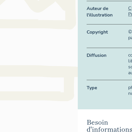
C
Auteur de
P
l'illustration
©
Copyright
p
c
Diffusion
l
s
a
p
Type
n
Besoin
d'information