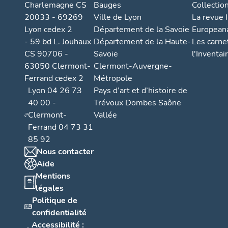
Charlemagne CS
Bauges
Collectio
20033 - 69269
Ville de Lyon
La revue I
Lyon cedex 2
Département de la Savoie
European
- 59 bd L. Jouhaux
Département de la Haute-
Les carne
CS 90706 -
Savoie
l'Inventai
63050 Clermont-
Clermont-Auvergne-
Ferrand cedex 2
Métropole
Lyon 04 26 73
Pays d’art et d’histoire de
40 00 -
Trévoux Dombes Saône
Clermont-
Vallée
Ferrand 04 73 31
85 92
Nous contacter
Aide
Mentions
légales
Politique de
confidentialité
Accessibilité :