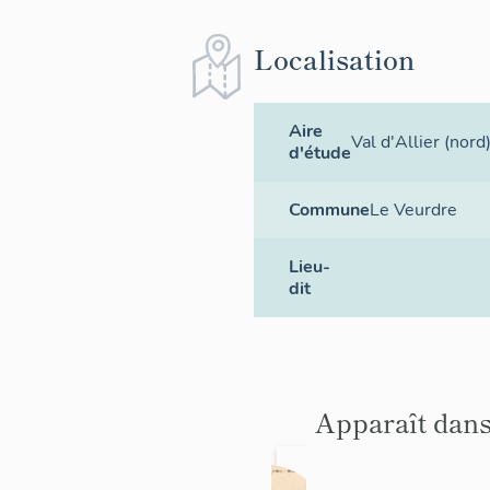
Localisation
Aire
Val d'Allier (nord
d'étude
Commune
Le Veurdre
Lieu-
dit
Apparaît dans
Prieur