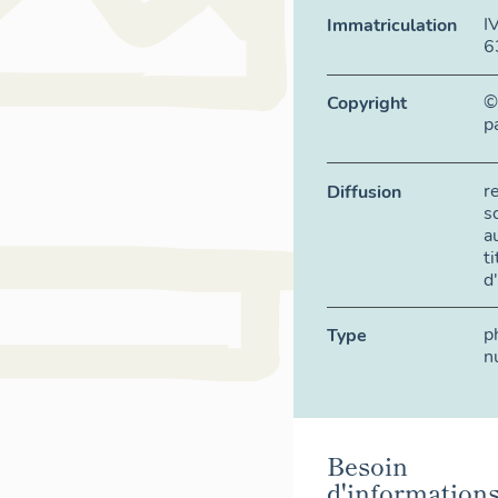
I
Immatriculation
6
©
Copyright
p
r
Diffusion
s
a
t
d
p
Type
n
Besoin
d'information