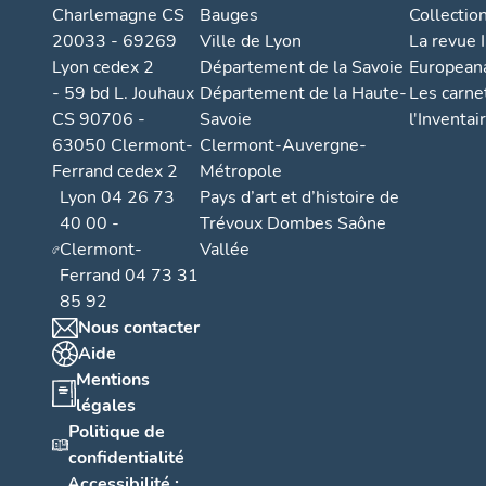
Charlemagne CS
Bauges
Collectio
20033 - 69269
Ville de Lyon
La revue I
Lyon cedex 2
Département de la Savoie
European
- 59 bd L. Jouhaux
Département de la Haute-
Les carne
CS 90706 -
Savoie
l'Inventai
63050 Clermont-
Clermont-Auvergne-
Ferrand cedex 2
Métropole
Lyon 04 26 73
Pays d’art et d’histoire de
40 00 -
Trévoux Dombes Saône
Clermont-
Vallée
Ferrand 04 73 31
85 92
Nous contacter
Aide
Mentions
légales
Politique de
confidentialité
Accessibilité :