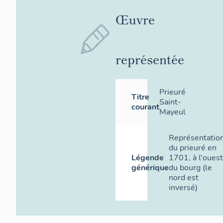
Œuvre
représentée
Prieuré
Titre
Saint-
courant
Mayeul
Représentatio
du prieuré en
Légende
1701, à l'ouest
générique
du bourg (le
nord est
inversé)