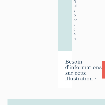
q
ui
s
p
ar
s
c
a
n
Besoin
d'informations
sur cette
illustration ?