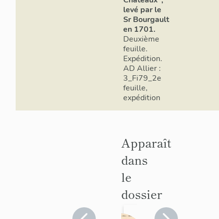
Chateaux",
levé par le
Sr Bourgault
en 1701.
Deuxième
feuille.
Expédition.
AD Allier :
3_Fi79_2e
feuille,
expédition
Apparaît
dans
le
dossier