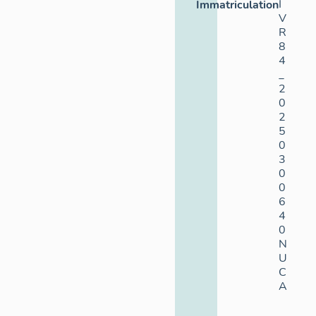
I
Immatriculation
V
R
8
4
_
2
0
2
5
0
3
0
0
6
4
0
N
U
C
A