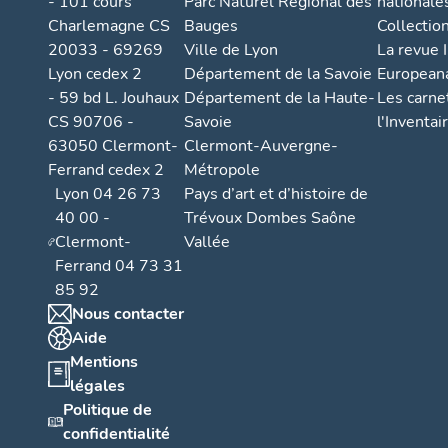
- 101 cours
Parc Naturel Régional des
nationale
Charlemagne CS
Bauges
Collectio
20033 - 69269
Ville de Lyon
La revue I
Lyon cedex 2
Département de la Savoie
European
- 59 bd L. Jouhaux
Département de la Haute-
Les carne
CS 90706 -
Savoie
l'Inventai
63050 Clermont-
Clermont-Auvergne-
Ferrand cedex 2
Métropole
Lyon 04 26 73
Pays d’art et d’histoire de
40 00 -
Trévoux Dombes Saône
Clermont-
Vallée
Ferrand 04 73 31
85 92
Nous contacter
Aide
Mentions
légales
Politique de
confidentialité