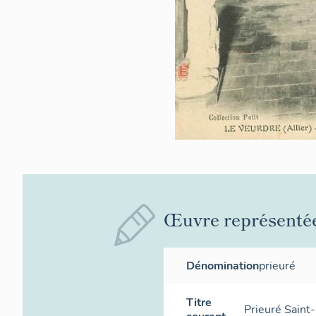
Œuvre représenté
Dénomination
prieuré
Titre
Prieuré Saint-