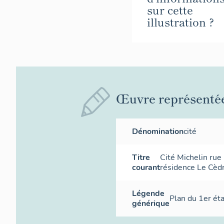
sur cette
illustration ?
Œuvre représenté
Dénomination
cité
Titre
Cité Michelin rue
courant
résidence Le Cèdr
Légende
Plan du 1er éta
générique