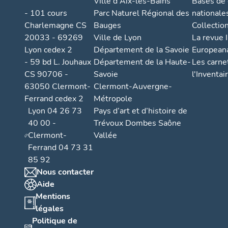
Ville d'Aix-les-Bains
Bases de
- 101 cours
Parc Naturel Régional des
nationale
Charlemagne CS
Bauges
Collectio
20033 - 69269
Ville de Lyon
La revue I
Lyon cedex 2
Département de la Savoie
European
- 59 bd L. Jouhaux
Département de la Haute-
Les carne
CS 90706 -
Savoie
l'Inventai
63050 Clermont-
Clermont-Auvergne-
Ferrand cedex 2
Métropole
Lyon 04 26 73
Pays d’art et d’histoire de
40 00 -
Trévoux Dombes Saône
Clermont-
Vallée
Ferrand 04 73 31
85 92
Nous contacter
Aide
Mentions
légales
Politique de