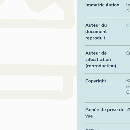
I
Immatriculation
4
a
Auteur du
document
reproduit
C
Auteur de
l'illustration
(reproduction)
©
Copyright
c
C
2
Année de prise de
vue