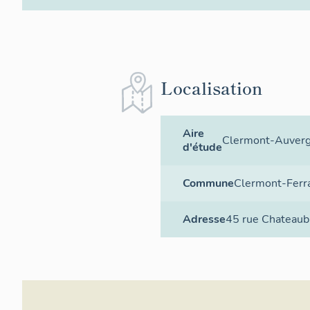
Localisation
Aire
Clermont-Auver
d'étude
Commune
Clermont-Ferr
Adresse
45 rue Chateaub