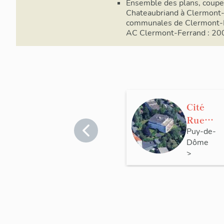
Ensemble des plans, coupes
Chateaubriand à Clermont-Fe
communales de Clermont-
AC Clermont-Ferrand : 2
Cité
Rue
Chateau
Puy-de-
Dôme
briand
>
Clermont
Ferrand