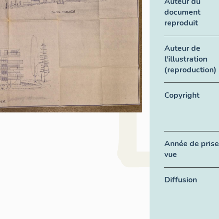
Auteur du
document
reproduit
Auteur de
l'illustration
(reproduction)
Copyright
Année de prise
vue
Diffusion