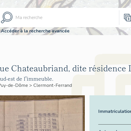
Accéder à la recherche avancée
ue Chateaubriand, dite résidence 
sud-est de l'immeuble.
Puy-de-Dôme
>
Clermont-Ferrand
Immatriculatio