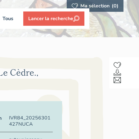
Ma sélection
(0)
Tous
Lancer la recherche
Le Cèdre.,
IVR84_20256301
n
427NUCA