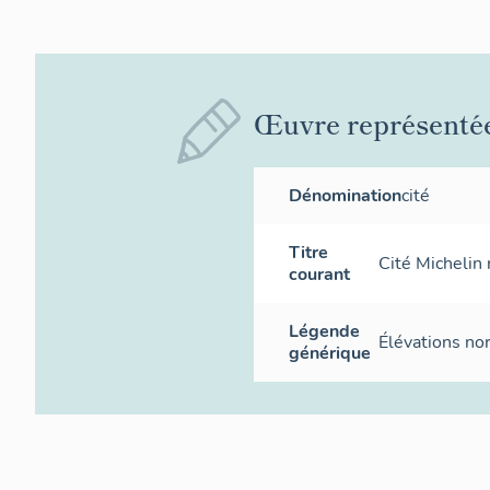
Œuvre représenté
Dénomination
cité
Titre
Cité Michelin 
courant
Légende
Élévations no
générique