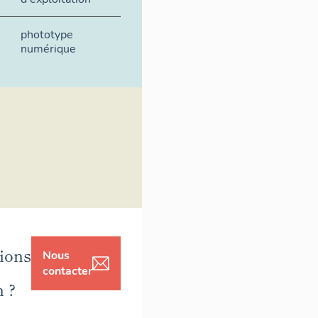
phototype
numérique
ions
Nous
contacter
n ?