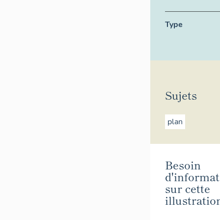
Type
Sujets
plan
Besoin
d'informat
sur cette
illustratio