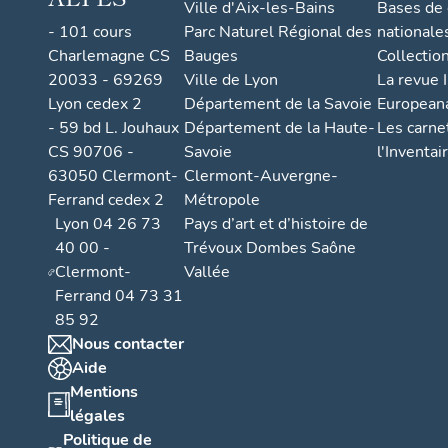
Ville d'Aix-les-Bains
Bases de
- 101 cours
Parc Naturel Régional des
nationale
Charlemagne CS
Bauges
Collectio
20033 - 69269
Ville de Lyon
La revue I
Lyon cedex 2
Département de la Savoie
European
- 59 bd L. Jouhaux
Département de la Haute-
Les carne
CS 90706 -
Savoie
l'Inventai
63050 Clermont-
Clermont-Auvergne-
Ferrand cedex 2
Métropole
Lyon 04 26 73
Pays d’art et d’histoire de
40 00 -
Trévoux Dombes Saône
Clermont-
Vallée
Ferrand 04 73 31
85 92
Nous contacter
Aide
Mentions
légales
Politique de