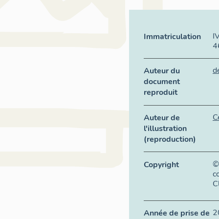
I
Immatriculation
4
d
Auteur du
document
reproduit
C
Auteur de
l'illustration
(reproduction)
©
Copyright
c
C
2
Année de prise de