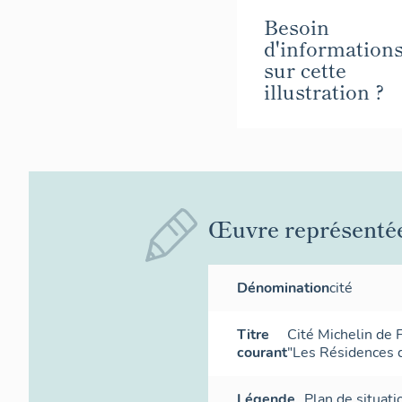
Besoin
d'information
sur cette
illustration ?
Œuvre représenté
Dénomination
cité
Titre
Cité Michelin de 
courant
"Les Résidences 
Légende
Plan de situatio