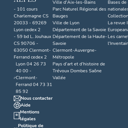
Ville d'Aix-les-Bains
Bases de
- 101 cours
Parc Naturel Régional des
nationale
Charlemagne CS
Bauges
Collectio
20033 - 69269
Ville de Lyon
La revue I
Lyon cedex 2
Département de la Savoie
European
- 59 bd L. Jouhaux
Département de la Haute-
Les carne
CS 90706 -
Savoie
l'Inventai
63050 Clermont-
Clermont-Auvergne-
Ferrand cedex 2
Métropole
Lyon 04 26 73
Pays d’art et d’histoire de
40 00 -
Trévoux Dombes Saône
Clermont-
Vallée
Ferrand 04 73 31
85 92
Nous contacter
Aide
Mentions
légales
Politique de