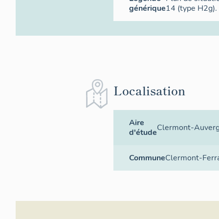
générique
14 (type H2g).
Localisation
Aire
Clermont-Auver
d'étude
Commune
Clermont-Ferr