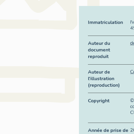
I
Immatriculation
4
d
Auteur du
document
reproduit
C
Auteur de
l'illustration
(reproduction)
©
Copyright
c
C
2
Année de prise de