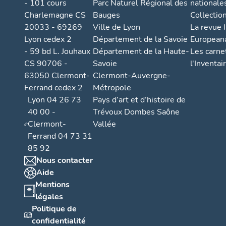
- 101 cours
Parc Naturel Régional des
nationale
Charlemagne CS
Bauges
Collectio
20033 - 69269
Ville de Lyon
La revue I
Lyon cedex 2
Département de la Savoie
European
- 59 bd L. Jouhaux
Département de la Haute-
Les carne
CS 90706 -
Savoie
l'Inventai
63050 Clermont-
Clermont-Auvergne-
Ferrand cedex 2
Métropole
Lyon 04 26 73
Pays d’art et d’histoire de
40 00 -
Trévoux Dombes Saône
Clermont-
Vallée
Ferrand 04 73 31
85 92
Nous contacter
Aide
Mentions
légales
Politique de
confidentialité