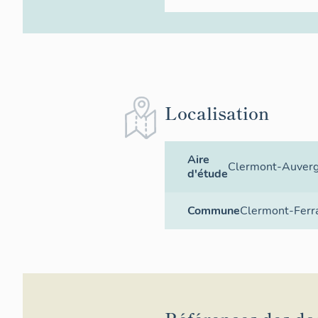
Localisation
Aire
Clermont-Auver
d'étude
Commune
Clermont-Ferr