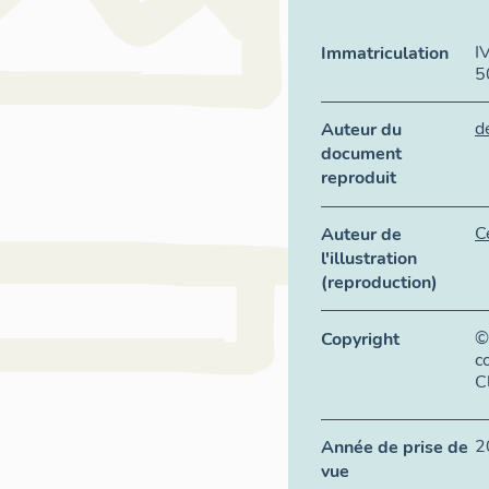
I
Immatriculation
5
d
Auteur du
document
reproduit
C
Auteur de
l'illustration
(reproduction)
©
Copyright
c
C
2
Année de prise de
vue