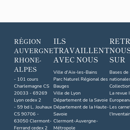
ILS
RET
RÉGION
TRAVAILLENT
NOUS
AUVERGNE
AVEC NOUS
SUR
RHONE-
ALPES
Ville d'Aix-les-Bains
Bases de
- 101 cours
Parc Naturel Régional des
nationale
Charlemagne CS
Bauges
Collectio
20033 - 69269
Ville de Lyon
La revue I
Lyon cedex 2
Département de la Savoie
European
- 59 bd L. Jouhaux
Département de la Haute-
Les carne
CS 90706 -
Savoie
l'Inventai
63050 Clermont-
Clermont-Auvergne-
Ferrand cedex 2
Métropole