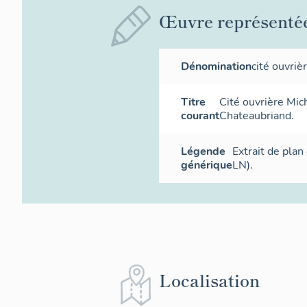
Œuvre représenté
Dénomination
cité ouvriè
Titre
Cité ouvrière Mic
courant
Chateaubriand.
Légende
Extrait de plan
générique
LN).
Localisation