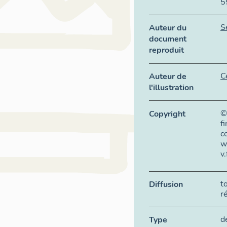
5
S
Auteur du
document
reproduit
C
Auteur de
l'illustration
©
Copyright
f
c
w
v.
t
Diffusion
r
d
Type