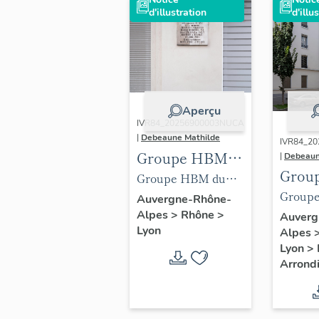
d'illustration
d'illu
Aperçu
IVR84_20256900003NUCA
|
Debeaune Mathilde
IVR84_2
Groupe HBM
|
Debeaun
Grou
du Dauphiné
Groupe HBM du
Daup
Lyon3e
Group
Dauphiné, plaque
Auvergne-Rhône-
Alpes
>
Rhône
>
Dauphi
commémorative de
Auverg
Lyon
Alpes
d'ense
la Seconde Guerre
Lyon
>
mondiale
Arrond