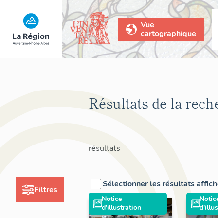
Vue
cartographique
Résultats de la rech
résultats
Sélectionner les résultats affic
Filtres
Notice
Notic
d'illustration
d'illu