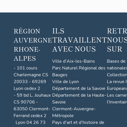
ILS
RET
RÉGION
TRAVAILLENT
NOUS
AUVERGNE
AVEC NOUS
SUR
RHONE-
ALPES
Ville d'Aix-les-Bains
Bases de
- 101 cours
Parc Naturel Régional des
nationale
Charlemagne CS
Bauges
Collectio
20033 - 69269
Ville de Lyon
La revue I
Lyon cedex 2
Département de la Savoie
European
- 59 bd L. Jouhaux
Département de la Haute-
Les carne
CS 90706 -
Savoie
l'Inventai
63050 Clermont-
Clermont-Auvergne-
Ferrand cedex 2
Métropole
Lyon 04 26 73
Pays d’art et d’histoire de