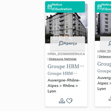
Notice
Notic
d'illustration
d'illu
Aperçu
IVR84_2
IVR84_20256900005NUCA
|
Debeaun
|
Debeaune Mathilde
Grou
Groupe HBM
de L
Group
de Lyon
Groupe HBM
Montch
Auverg
Lavoisier, vue
Auvergne-Rhône-
Alpes
façade 
Alpes
>
Rhône
>
d'angle avec
Lyon
Lyon
inscription portée :
date et nom
d'architecte