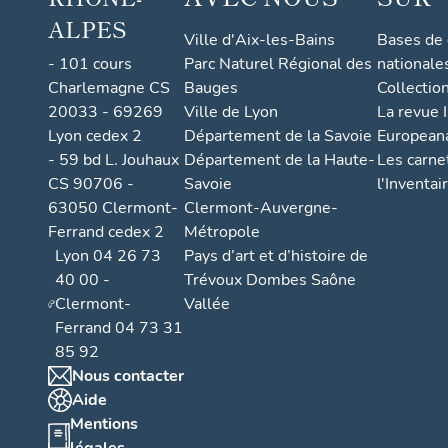
ALPES
Ville d'Aix-les-Bains
Bases de
- 101 cours
Parc Naturel Régional des
nationale
Charlemagne CS
Bauges
Collectio
20033 - 69269
Ville de Lyon
La revue I
Lyon cedex 2
Département de la Savoie
European
- 59 bd L. Jouhaux
Département de la Haute-
Les carne
CS 90706 -
Savoie
l'Inventai
63050 Clermont-
Clermont-Auvergne-
Ferrand cedex 2
Métropole
Lyon 04 26 73
Pays d’art et d’histoire de
40 00 -
Trévoux Dombes Saône
Clermont-
Vallée
Ferrand 04 73 31
85 92
Nous contacter
Aide
Mentions