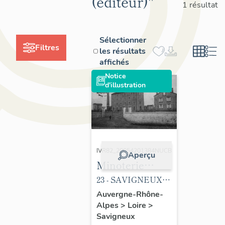
(éditeur)"
1 résultat
Sélectionner
Filtres
les résultats
affichés
Notice
d'illustration
IVR82_20054201384NUCB
Aperçu
Minoterie
Peyer
23 - SAVIGNEUX -
Minoterie PEYER.
Auvergne-Rhône-
Alpes
>
Loire
>
Edition J. Flachon,
Savigneux
tabacs - Cliché