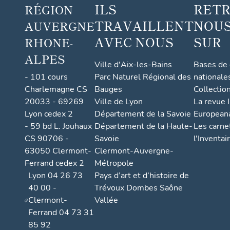
ILS
RET
RÉGION
TRAVAILLENT
NOUS
AUVERGNE
AVEC NOUS
SUR
RHONE-
ALPES
Ville d'Aix-les-Bains
Bases de
- 101 cours
Parc Naturel Régional des
nationale
Charlemagne CS
Bauges
Collectio
20033 - 69269
Ville de Lyon
La revue I
Lyon cedex 2
Département de la Savoie
European
- 59 bd L. Jouhaux
Département de la Haute-
Les carne
CS 90706 -
Savoie
l'Inventai
63050 Clermont-
Clermont-Auvergne-
Ferrand cedex 2
Métropole
Lyon 04 26 73
Pays d’art et d’histoire de
40 00 -
Trévoux Dombes Saône
Clermont-
Vallée
Ferrand 04 73 31
85 92