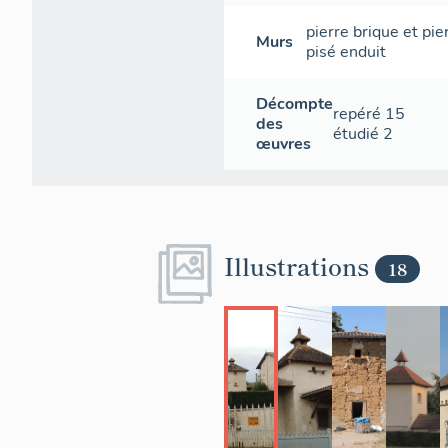
pierre
brique et pie
Murs
pisé
enduit
Décompte
repéré
15
des
étudié
2
œuvres
Illustrations
18