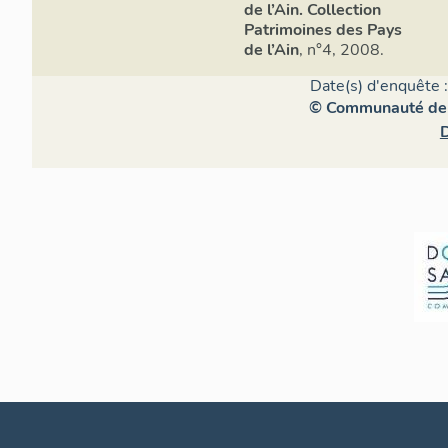
de l’Ain. Collection
Patrimoines des Pays
de l’Ain
, n°4, 2008.
Date(s) d'enquête 
© Communauté de
D