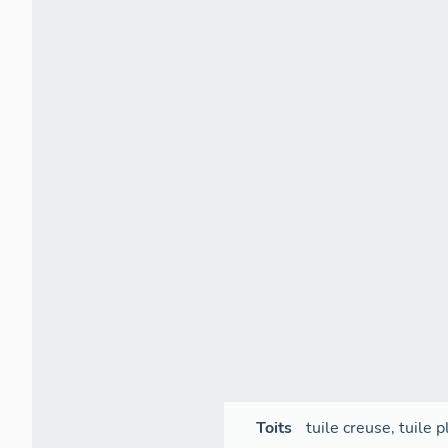
Toits
tuile creuse
,
tuile p