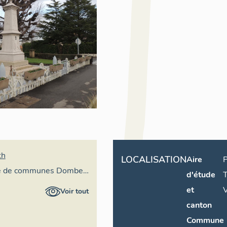
th
LOCALISATION
Aire
P
 de communes Dombes
d'étude
et
V
Voir tout
canton
Commune