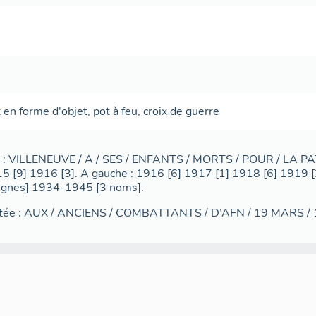
en forme d'objet
,
pot à feu
,
croix de guerre
on : VILLENEUVE / A / SES / ENFANTS / MORTS / POUR / LA PA
 [9] 1916 [3]. A gauche : 1916 [6] 1917 [1] 1918 [6] 1919 [2]
lignes] 1934-1945 [3 noms].
utée : AUX / ANCIENS / COMBATTANTS / D’AFN / 19 MARS /