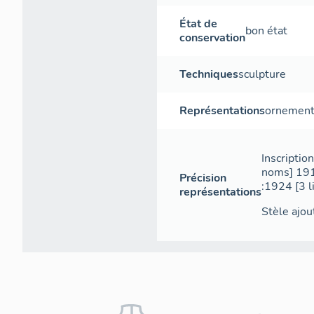
État de
bon état
conservation
Techniques
sculpture
Représentations
ornement 
Inscripti
noms] 1915
Précision
:1924 [3 
représentations
Stèle ajo