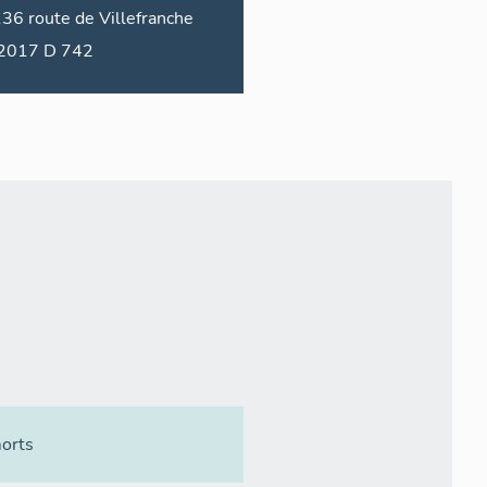
136
route de
Villefranche
2017 D 742
orts