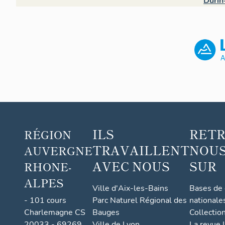
Durin
ILS
RET
RÉGION
TRAVAILLENT
NOUS
AUVERGNE
AVEC NOUS
SUR
RHONE-
ALPES
Ville d'Aix-les-Bains
Bases de
- 101 cours
Parc Naturel Régional des
nationale
Charlemagne CS
Bauges
Collectio
20033 - 69269
Ville de Lyon
La revue I