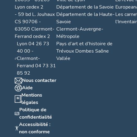
Lyon cedex 2
Département de la Savoie
European
- 59 bd L. Jouhaux
Département de la Haute-
Les carne
CS 90706 -
Savoie
l'Inventai
63050 Clermont-
Clermont-Auvergne-
Ferrand cedex 2
Métropole
Lyon 04 26 73
Pays d’art et d’histoire de
40 00 -
Trévoux Dombes Saône
Clermont-
Vallée
Ferrand 04 73 31
85 92
Nous contacter
Aide
Mentions
légales
Politique de
confidentialité
Accessibilité :
non conforme