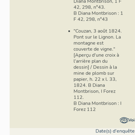
Diana Montbrison, 1 F
42, 298, n°43.
B Diana Montbrison : 1
F 42, 298, n°43
"Couzan, 3 août 1824.
Pont sur le Lignon. La
montagne est
couverte de vigne."
[Aperçu d'une croix à
l'arrière plan du
dessin] / Dessin à la
mine de plomb sur
papier, h. 22 x l. 33,
1824. B Diana
Montbrison, I Forez
112.
B Diana Montbrison : I
Forez 112
Voi
Date(s) d'enquête