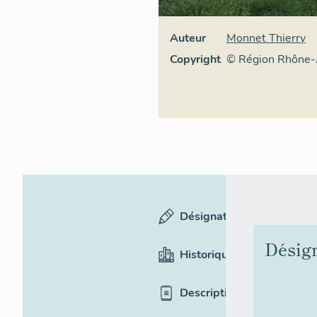
Auteur
Monnet Thierry
Copyright
© Région Rhône-
Inventaire généra
culturel
Désignation
Désig
Historique
Description