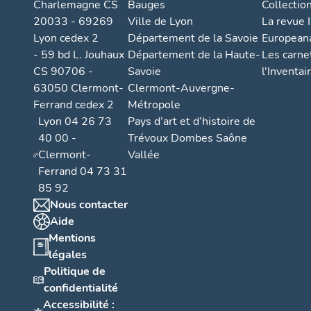
Charlemagne CS
Bauges
Collectio
20033 - 69269
Ville de Lyon
La revue I
Lyon cedex 2
Département de la Savoie
European
- 59 bd L. Jouhaux
Département de la Haute-
Les carne
CS 90706 -
Savoie
l'Inventai
63050 Clermont-
Clermont-Auvergne-
Ferrand cedex 2
Métropole
Lyon 04 26 73
Pays d’art et d’histoire de
40 00 -
Trévoux Dombes Saône
Clermont-
Vallée
Ferrand 04 73 31
85 92
Nous contacter
Aide
Mentions
légales
Politique de
confidentialité
Accessibilité :