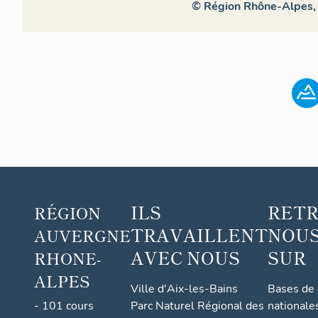
© Région Rhône-Alpes, I
ILS
RET
RÉGION
TRAVAILLENT
NOUS
AUVERGNE
AVEC NOUS
SUR
RHONE-
ALPES
Ville d'Aix-les-Bains
Bases de
- 101 cours
Parc Naturel Régional des
nationale