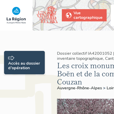
Vue
cartographique
Dossier collectif IA42001052 
inventaire topographique, Can
Les croix monum
Accès au dossier
d’opération
Boën et de la co
Couzan
Auvergne-Rhône-Alpes
>
Loi