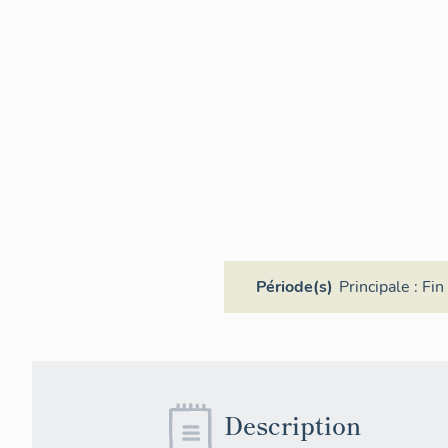
Période(s)
Principale :
Fin
Description