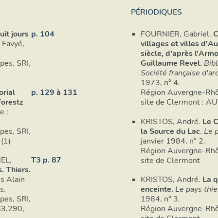
PÉRIODIQUES
uit jours
p. 104
FOURNIER, Gabriel.
C
. Favyé,
villages et villes d'
siècle, d'après l'Armo
es, SRI,
Guillaume Revel.
Bib
Société française d'ar
1973, n° 4.
orial
p. 129 à 131
Région Auvergne-Rhô
Forestz
site de Cle
e :
KRISTOS, André.
Le C
es, SRI,
la Source du Lac
.
Le p
151 (1)
janvier 1984, n° 2.
Région Auvergne-Rhô
EL,
T3 p. 87
site de Clermont
 Thiers.
ns Alain
KRISTOS, André.
La 
s.
enceinte.
Le pays thie
es, SRI,
1984, n° 3.
Région Auvergne-Rhô