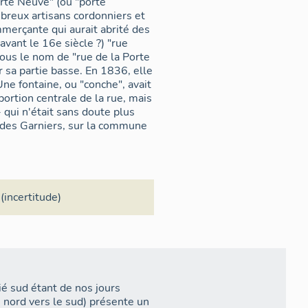
porte Neuve" (ou "porte
breux artisans cordonniers et
mmerçante qui aurait abrité des
avant le 16e siècle ?) "rue
 sous le nom de "rue de la Porte
 sa partie basse. En 1836, elle
ne fontaine, ou "conche", avait
portion centrale de la rue, mais
 qui n'était sans doute plus
ge des Garniers, sur la commune
 (incertitude)
ié sud étant de nos jours
u nord vers le sud) présente un