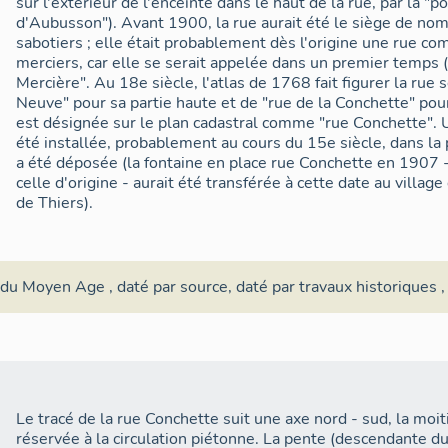
sur l'extérieur de l'enceinte dans le haut de la rue, par la "
d'Aubusson"). Avant 1900, la rue aurait été le siège de nom
sabotiers ; elle était probablement dès l'origine une rue co
merciers, car elle se serait appelée dans un premier temps (
Mercière". Au 18e siècle, l'atlas de 1768 fait figurer la rue
Neuve" pour sa partie haute et de "rue de la Conchette" pour
est désignée sur le plan cadastral comme "rue Conchette". U
été installée, probablement au cours du 15e siècle, dans la 
a été déposée (la fontaine en place rue Conchette en 1907 -
celle d'origine - aurait été transférée à cette date au villa
de Thiers).
 du Moyen Age
,
daté par source
,
daté par travaux historiques
,
Le tracé de la rue Conchette suit une axe nord - sud, la moit
réservée à la circulation piétonne. La pente (descendante d