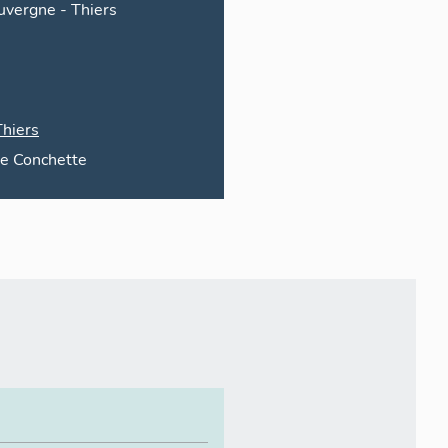
uvergne
-
Thiers
Thiers
ue
Conchette