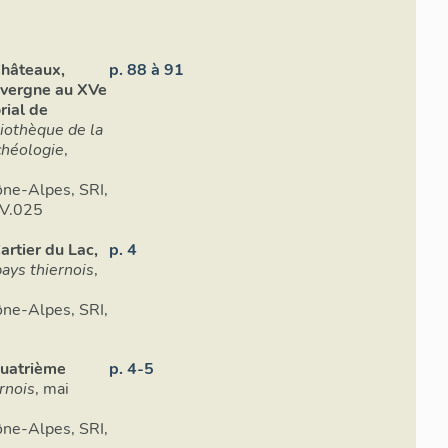
hâteaux,
p. 88 à 91
Auvergne au XVe
rial de
liothèque de la
chéologie
,
ne-Alpes, SRI,
rmont : AUV.025
artier du Lac,
p. 4
ays thiernois
,
ne-Alpes, SRI,
quatrième
p. 4-5
rnois
, mai
ne-Alpes, SRI,