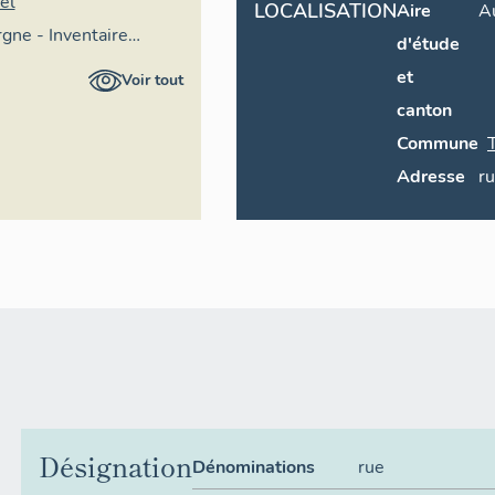
el
LOCALISATION
Aire
A
gne - Inventaire
d'étude
imoine culturel,
et
Voir tout
canton
Commune
Adresse
r
Désignation
Dénominations
rue