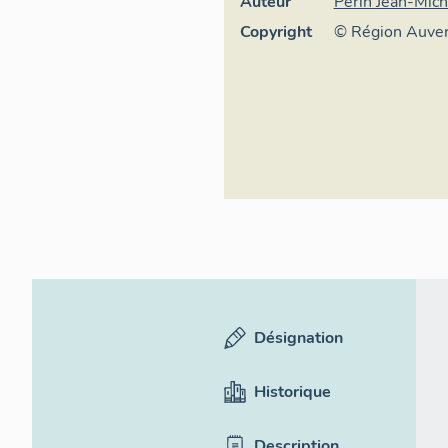
Auteur
Périn Jean-Mich
Copyright
© Région Auver
général du Patr
ADAGP
Désignation
Historique
Description