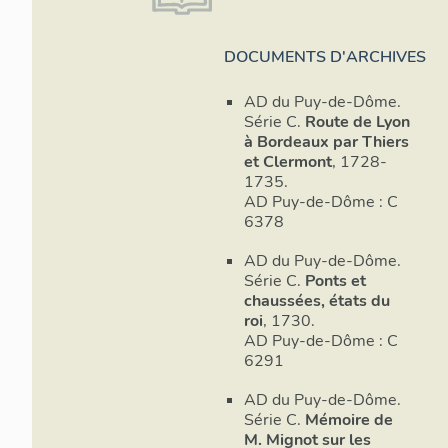
les aménage
jusqu’à aujo
l’extérieur, 
DOCUMENTS D'ARCHIVES
l’est, objet
Etienne et 
AD du Puy-de-Dôme.
précédent, a
Série C.
Route de Lyon
ouest vers P
à Bordeaux par Thiers
troisième, a
et Clermont
, 1728-
de Clermont 
1735.
AD Puy-de-Dôme : C
En outre, le
6378
Thiers semb
AD du Puy-de-Dôme.
nous pouvons
Série C.
Ponts et
en notre po
chaussées, états du
enceintes en
roi
, 1730.
existeraient
AD Puy-de-Dôme : C
probablemen
6291
leur aspect 
tracés sont
AD du Puy-de-Dôme.
donnent donc
Série C.
Mémoire de
s’agençaient 
M. Mignot sur les