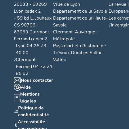
importante 
20033 - 69269
Ville de Lyon
La revue I
investisseme
Lyon cedex 2
Département de la Savoie
European
politique r
- 59 bd L. Jouhaux
Département de la Haute-
Les carne
du 18e et d
CS 90706 -
Savoie
l'Inventai
ailleurs, so
63050 Clermont-
Clermont-Auvergne-
aspects, lon
Ferrand cedex 2
Métropole
et de rembla
Lyon 04 26 73
Pays d’art et d’histoire de
9
), etc. so
40 00 -
Trévoux Dombes Saône
ligne droite
imposée par
Clermont-
Vallée
volonté de p
Ferrand 04 73 31
temps impos
85 92
Le cas thier
Nous contacter
Aide
Dans la pre
Mentions
Pavé" (actue
légales
IA6300232
Politique de
pente, est 
plus large, 
confidentialité
route : elle
Accessibilité :
siècle, le 
non conforme