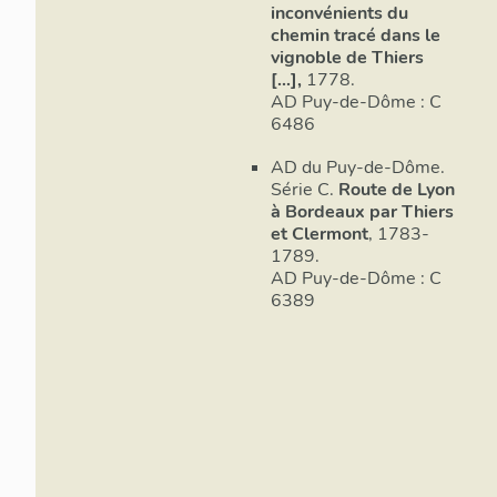
inconvénients du
exemple le l
chemin tracé dans le
mesure de l
vignoble de Thiers
s’appuyer là,
[...],
1778.
successives
AD Puy-de-Dôme : C
dans le terr
6486
Alexandre-D
IA6300125
AD du Puy-de-Dôme.
IA6300122
Série C.
Route de Lyon
dossier
IA6
à Bordeaux par Thiers
rue de Salle
et Clermont
, 1783-
1789.
(rue d’Escot
AD Puy-de-Dôme : C
les axes pri
6389
rues second
Estourneaux
ou plus exc
Marchadit ou
rue de Baran
(voir dossie