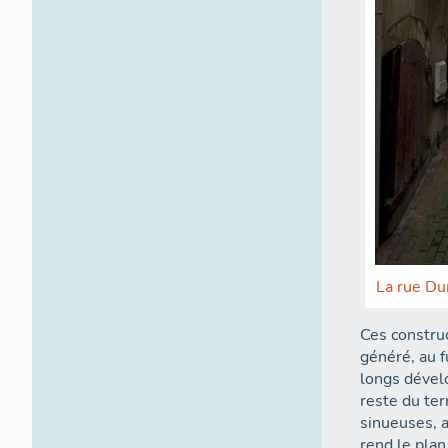
La rue Du
Ces constru
généré, au f
longs dévelo
reste du te
sinueuses, a
rend le plan