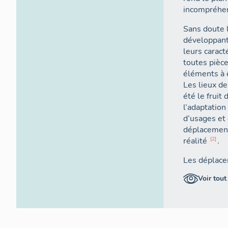
incompréhen
Sans doute l
développant,
leurs caract
toutes pièces. 
éléments à ê
Les lieux de
été le fruit
l’adaptation
d’usages et
déplacements
réalité
2
.
Les déplacem
souvent dans
Voir tout
contraintes
tendance gén
traversent l
les lignes d
d’incessant