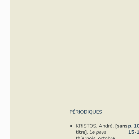
PÉRIODIQUES
Cart
KRISTOS, André.
[sans
p. 1
titre
].
Le pays
15-
thiernois
, octobre