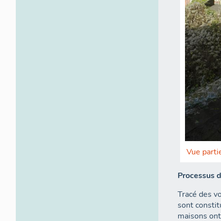
Vue partie
Processus de
Tracé des vo
sont constit
maisons ont