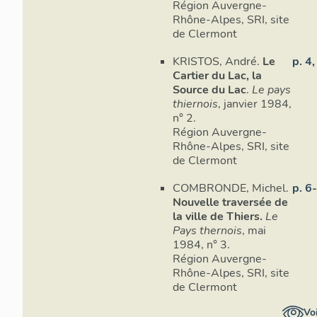
Région Auvergne-
18,8% à son 
Rhône-Alpes, SRI, site
approchant 
de Clermont
direct d’un p
porte Charni
KRISTOS, André.
Le
p. 4,
de passage s
Cartier du Lac, la
perpendicula
Source du Lac
.
Le pays
signifie pas
thiernois
, janvier 1984,
parfaitement
n° 2.
mais qu’ils 
Région Auvergne-
pente du ter
Rhône-Alpes, SRI, site
de Clermont
La superposi
ancien et de
COMBRONDE, Michel.
p. 6
tendance : l
Nouvelle traversée de
une pente m
la ville de Thiers.
Le
maximums p
Pays thernois
, mai
de la rue de
1984, n° 3.
dossier
IA6
Région Auvergne-
derniers ch
Rhône-Alpes, SRI, site
représentati
de Clermont
correspondan
Voi