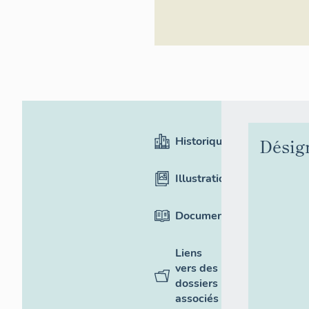
du Patrimoine
culturel, ADAGP
Historique
Désig
Illustrations
Documentation
Liens
vers des
dossiers
associés