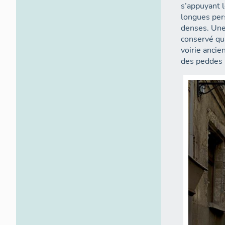
s’appuyant l
longues per
denses. Une 
conservé qua
voirie ancie
des peddes