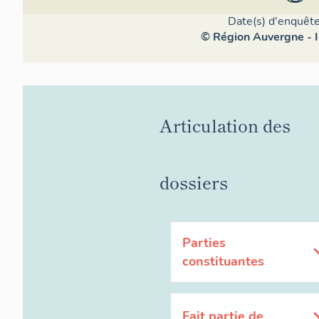
faibles, for
degrés (le 
Date(s) d'enquête
entre la dis
© Région Auvergne - I
franchi dan
Articulation des
dossiers
Parties
constituantes
Fait partie de