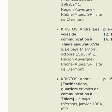
1983, n° 1.
Région Auvergne-
Rhône-Alpes, SRI, site
de Clermont
KRISTOS, André.
Les
p. 6-
voies de
12, 
communication à
16, 
Thiers jusqu'au XVIe
s.
Le pays thiernois
,
octobre 1983, n° 1.
Région Auvergne-
Rhône-Alpes, SRI, site
de Clermont
KRISTOS, André.
p. 1
[Fortifications,
quartiers et voies de
Cart
communication à
Thiers].
Le pays
La déclivité
thiernois
, janvier 1984,
10%, voire 
n° 2.