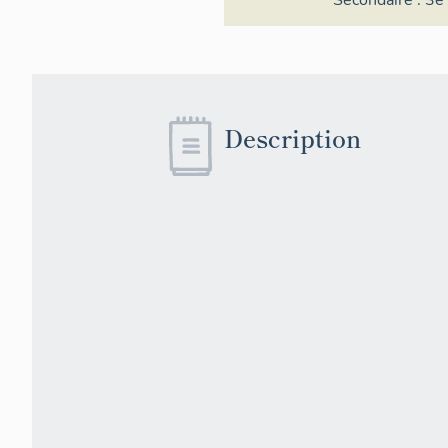
Secondaire :
3e 
Description