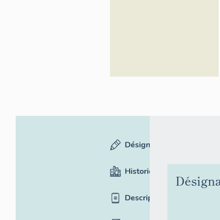
général du
Patrimoine
culturel,
ADAGP
Désignation
Historique
Désigna
Description