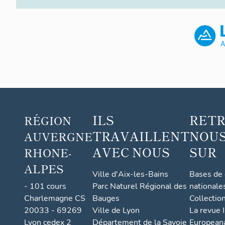
ILS
RET
RÉGION
TRAVAILLENT
NOUS
AUVERGNE
AVEC NOUS
SUR
RHONE-
ALPES
Ville d'Aix-les-Bains
Bases de
- 101 cours
Parc Naturel Régional des
nationale
Charlemagne CS
Bauges
Collectio
20033 - 69269
Ville de Lyon
La revue I
Lyon cedex 2
Département de la Savoie
European