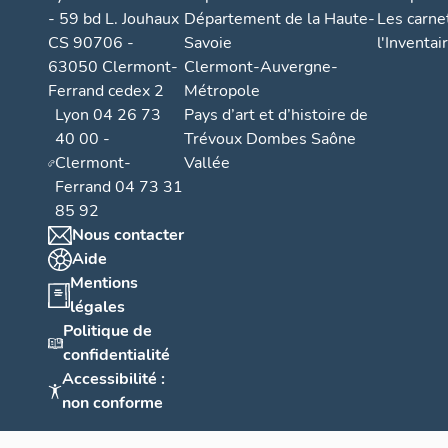
- 59 bd L. Jouhaux
Département de la Haute-
Les carne
CS 90706 -
Savoie
l'Inventai
63050 Clermont-
Clermont-Auvergne-
Ferrand cedex 2
Métropole
Lyon 04 26 73
Pays d’art et d’histoire de
40 00 -
Trévoux Dombes Saône
Clermont-
Vallée
Ferrand 04 73 31
85 92
Nous contacter
Aide
Mentions
légales
Politique de
confidentialité
Accessibilité :
non conforme