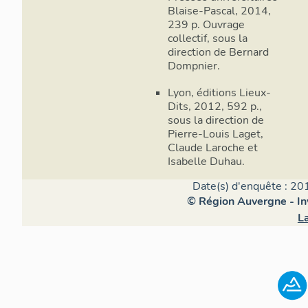
1 - Le Refug
Blaise-Pascal, 2014,
attribution h
239 p. Ouvrage
collectif, sous la
2 - L’hôtel-
direction de Bernard
(1705-1785, 
Dompnier.
(actif dans l
Pierre Rouss
Lyon, éditions Lieux-
Dits, 2012, 592 p.,
Ledru (1778
sous la direction de
surélévation
Pierre-Louis Laget,
en 1998-2000
Claude Laroche et
Isabelle Duhau.
3 - La mater
surélévation
Date(s) d'enquête : 20
1958-1959 (A
© Région Auvergne - Inv
L
4 - L’école 
5 - L’hôpita
(1886-1954)
6 - La polyc