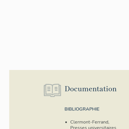
Le site de l’
Lagarlaye et 
Meyrand-des-
Vercingétori
Parc (avenue 
boulevard Ch
Dans son état
une superfic
propriété est
nord-sud. Da
mesure 225 m
ouest. Pas mo
Documentation
site. Ils ont
Plusieurs d’e
préfabriquées
étudiés dans 
BIBLIOGRAPHIE
(liste par or
architectes pr
Clermont-Ferrand,
Presses universitaires