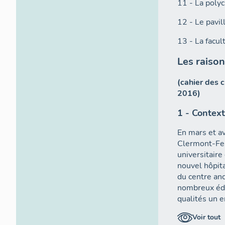
11 - La polyc
12 - Le pavil
13 - La facu
Les raison
(cahier des 
2016)
1 - Context
En mars et av
Clermont-Fer
universitair
nouvel hôpital
du centre anc
nombreux édi
qualités un 
fermeture, il
Voir tout
dans le cadre