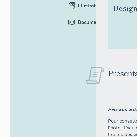
Illustrations
Désign
Documentation
Présent
Avis aux lec
Pour consulte
l’hôtel-Dieu
lire les doss