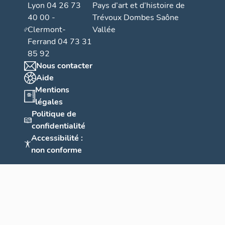
Lyon 04 26 73
Pays d’art et d’histoire de
Inversement,
40 00 -
Trévoux Dombes Saône
sur sa partie
Clermont-
Vallée
À l’intérieur
Ferrand 04 73 31
aujourd’hui 
85 92
architectural
Nous contacter
décisions su
Aide
entre les co
Mentions
de l’histoire
légales
bâtie, enfin 
Politique de
Le site de hô
confidentialité
tel, selon le
Accessibilité :
spatial, ses 
non conforme
édifices. Les
n’ont pas été
sous l’hôtel-
construction
hospitalier.
En second lie