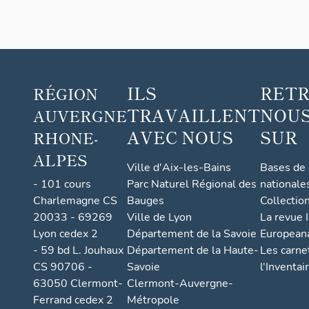
7 - Le pavil
Aubert (189
8 - La facul
1954, Albéri
Delayre et Ma
ILS
RET
RÉGION
2. 2 - Les en
TRAVAILLENT
NOUS
AUVERGNE
L’hôtel-Dieu
AVEC NOUS
SUR
RHONE-
d’étude comp
ALPES
d’histoire soc
Ville d'Aix-les-Bains
Bases de
fonctionnelle
- 101 cours
Parc Naturel Régional des
nationale
Charlemagne CS
Bauges
Collectio
Il s’agit en 
abords, les l
20033 - 69269
Ville de Lyon
La revue I
évolué au fil
Lyon cedex 2
Département de la Savoie
European
ville et larg
- 59 bd L. Jouhaux
Département de la Haute-
Les carne
bien-fonds a 
CS 90706 -
Savoie
l'Inventai
Il est devenu
63050 Clermont-
Clermont-Auvergne-
percement de
Ferrand cedex 2
Métropole
Refuge à l’hô