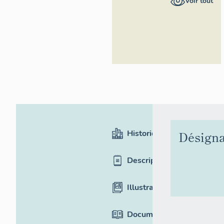
Voir tout
Rhône-Alpes,
Inventaire
général du
patrimoine
culturel
Historique
Désigna
Description
Illustrations
Documentation