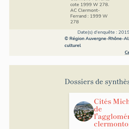
cote 1999 W 278.
AC Clermont-
Ferrand : 1999 W
278
Date(s) d'enquête : 2019
© Région Auvergne-Rhône-Alpe
culturel
Ce
Dossiers de synthè
Cités Mic
de
l'agglomé
clermonto