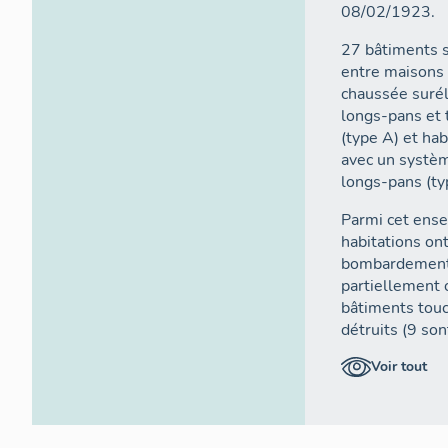
08/02/1923.
27 bâtiments s
entre maisons 
chaussée surél
longs-pans et 
(type A) et ha
avec un systèm
longs-pans (ty
Parmi cet ens
habitations on
bombardement a
partiellement ou e
bâtiments tou
détruits (9 so
l'autre moitié
Voir tout
endommagés et
Seuls 6 bâtim
demandes d'aut
plusieurs reco