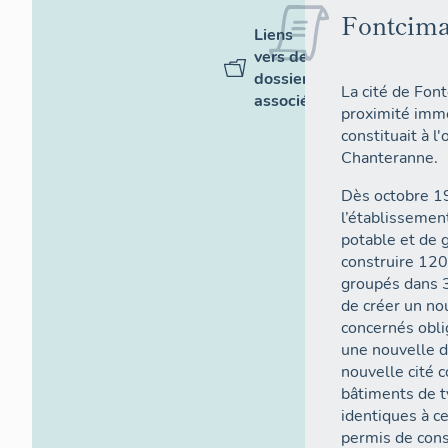
Fontcima
Liens
vers des
dossiers
La cité de Font
associés
proximité immé
constituait à l
Chanteranne.
Dès octobre 19
l’établissemen
potable et de g
construire 12
groupés dans 3
de créer un no
concernés oblig
une nouvelle d
nouvelle cité
bâtiments de t
identiques à c
permis de const