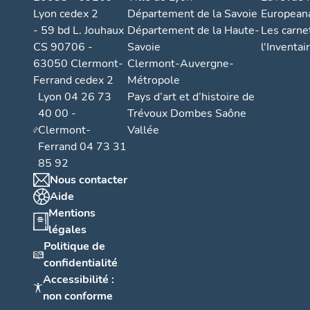
Lyon cedex 2
Département de la Savoie
European
- 59 bd L. Jouhaux
Département de la Haute-
Les carne
CS 90706 -
Savoie
l'Inventai
63050 Clermont-
Clermont-Auvergne-
Ferrand cedex 2
Métropole
Lyon 04 26 73
Pays d’art et d’histoire de
40 00 -
Trévoux Dombes Saône
Clermont-
Vallée
Ferrand 04 73 31
85 92
Nous contacter
Aide
Mentions
légales
Politique de
confidentialité
Accessibilité :
non conforme