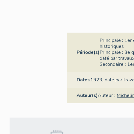
qui semble d'a
après par un s
(?). Cependant,
03/06/1971 et 
16/05/1972.
Principale :
1er 
Des garages on
historiques
1972 et 1974 p
Période(s)
Principale :
3e q
été accolés à 
daté par travaux
Abricotiers". 
Secondaire :
1er
en place en 2
Dates
1923,
daté par trav
Auteur(s)
Auteur :
Micheli