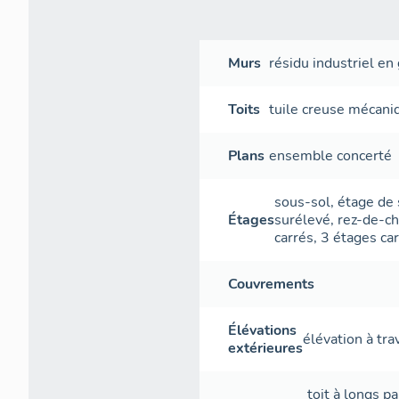
Murs
résidu industriel e
Toits
tuile creuse mécani
Plans
ensemble concerté
sous-sol
,
étage de
Étages
surélevé
,
rez-de-c
carrés
,
3 étages ca
Couvrements
Élévations
élévation à tr
extérieures
toit à longs p