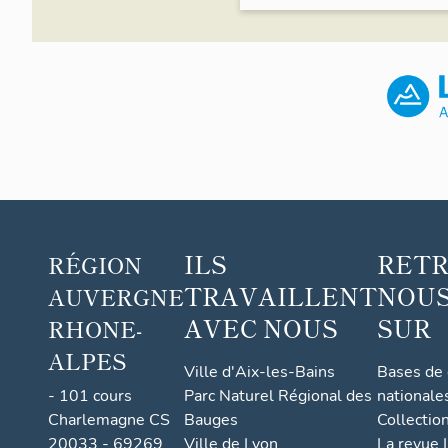
ILS
RET
RÉGION
TRAVAILLENT
NOUS
AUVERGNE
AVEC NOUS
SUR
RHONE-
ALPES
Ville d'Aix-les-Bains
Bases de
- 101 cours
Parc Naturel Régional des
nationale
Charlemagne CS
Bauges
Collectio
20033 - 69269
Ville de Lyon
La revue I