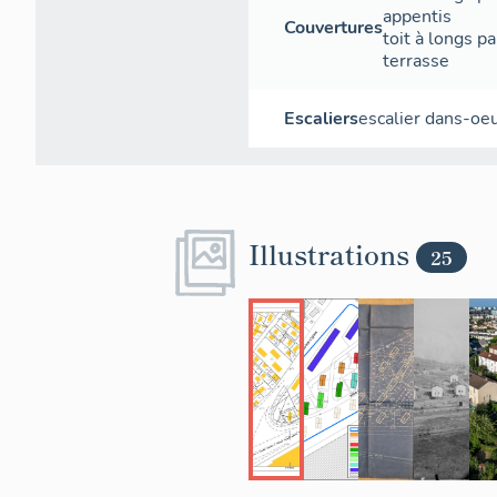
appentis
Couvertures
toit à longs p
terrasse
Escaliers
escalier dans-oe
Illustrations
25