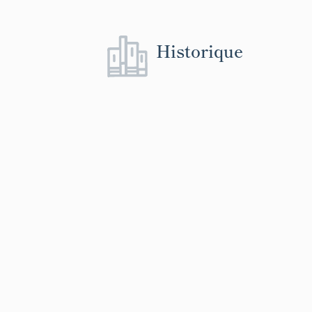
1948 pour une
pour quatre au
fois deux voie
Historique
la destruction
habitations (pa
car n'ayant pa
Cataroux).
12 bâtiments d
en place en 20
restaurations
est de l'allée 
Outre ces mais
garages ont ét
et 1971 (d'aprè
Michelin). Un
construire deu
1969, permis 
priori 48 loge
premier immeu