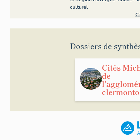
culturel
Ce
Dossiers de synthè
Cités Mic
de
l'agglomé
clermonto