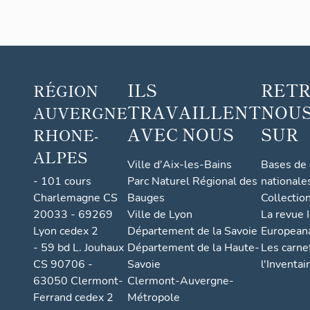
ILS
RET
RÉGION
TRAVAILLENT
NOUS
AUVERGNE
AVEC NOUS
SUR
RHONE-
ALPES
Ville d'Aix-les-Bains
Bases de
- 101 cours
Parc Naturel Régional des
nationale
Charlemagne CS
Bauges
Collectio
20033 - 69269
Ville de Lyon
La revue I
Lyon cedex 2
Département de la Savoie
European
- 59 bd L. Jouhaux
Département de la Haute-
Les carne
CS 90706 -
Savoie
l'Inventai
63050 Clermont-
Clermont-Auvergne-
Ferrand cedex 2
Métropole