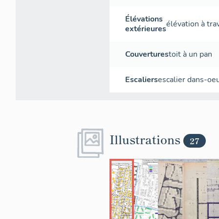
Élévations
élévation à tr
extérieures
Couvertures
toit à un pan
Escaliers
escalier dans-oe
Illustrations
27