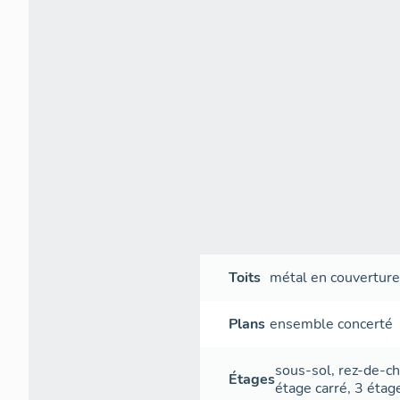
Toits
métal en couvertur
Plans
ensemble concerté
sous-sol
,
rez-de-c
Étages
étage carré
,
3 étag