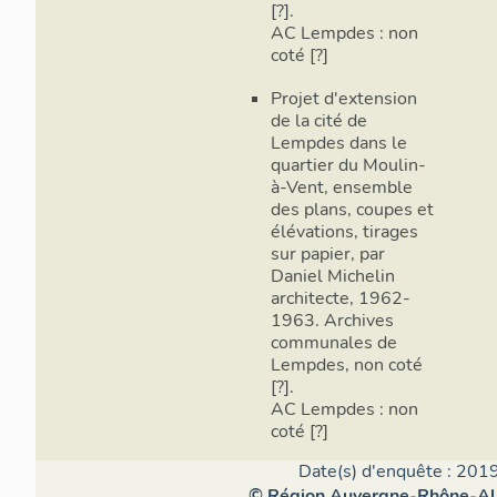
[?].
AC Lempdes : non
coté [?]
Projet d'extension
de la cité de
Lempdes dans le
quartier du Moulin-
à-Vent, ensemble
des plans, coupes et
élévations, tirages
sur papier, par
Daniel Michelin
architecte, 1962-
1963. Archives
communales de
Lempdes, non coté
[?].
AC Lempdes : non
coté [?]
Date(s) d'enquête : 2019
© Région Auvergne-Rhône-Alpe