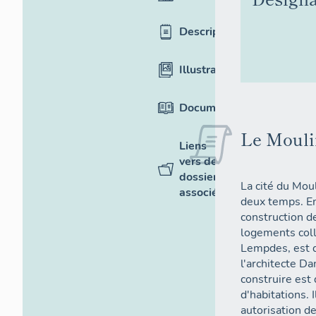
Description
Illustrations
Documentation
Le Mouli
Liens
vers des
dossiers
La cité du Mou
associés
deux temps. En
construction d
logements coll
Lempdes, est do
l'architecte D
construire est
d'habitations. 
autorisation d