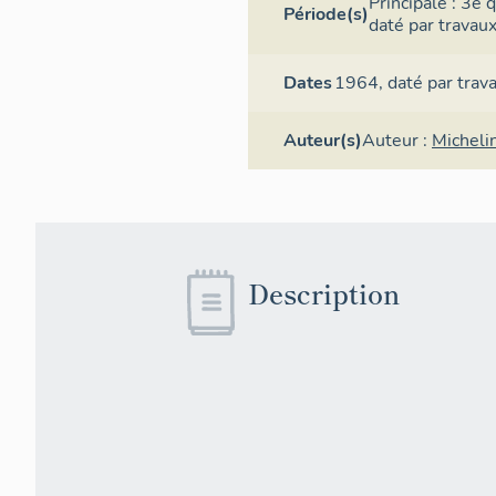
Principale :
3e q
Période(s)
daté par travaux
Dates
1964,
daté par trav
Auteur(s)
Auteur :
Micheli
Description