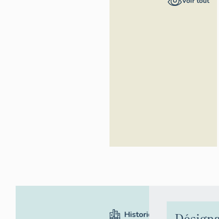
Voir tout
Rhône-Alpes,
Inventaire
général du
patrimoine
culturel
Historique
Désigna