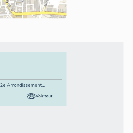
 2e Arrondissement
ent
Voir tout