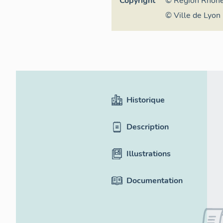
Copyright
© Région Rhône
général du patr
© Ville de Lyon
Historique
Description
Illustrations
Documentation