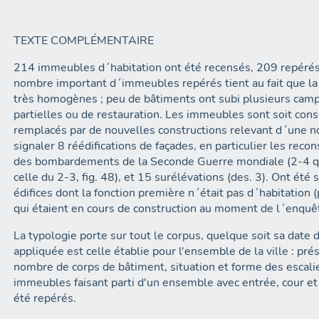
TEXTE COMPLÉMENTAIRE
214 immeubles d´habitation ont été recensés, 209 repérés 
nombre important d´immeubles repérés tient au fait que la 
très homogènes ; peu de bâtiments ont subi plusieurs cam
partielles ou de restauration. Les immeubles sont soit conse
remplacés par de nouvelles constructions relevant d´une n
signaler 8 réédifications de façades, en particulier les reco
des bombardements de la Seconde Guerre mondiale (2-4 qua
celle du 2-3, fig. 48), et 15 surélévations (des. 3). Ont ét
édifices dont la fonction première n´était pas d´habitation 
qui étaient en cours de construction au moment de l´enquê
La typologie porte sur tout le corpus, quelque soit sa date 
appliquée est celle établie pour l'ensemble de la ville : pr
nombre de corps de bâtiment, situation et forme des escalie
immeubles faisant parti d'un ensemble avec entrée, cour et
été repérés.