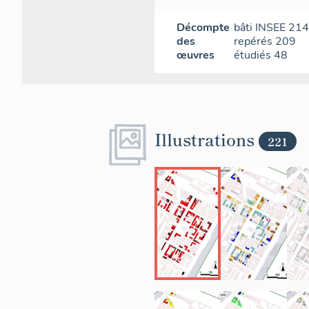
Décompte
bâti INSEE
21
des
repérés
209
œuvres
étudiés
48
Illustrations
221