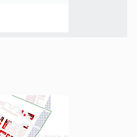
s, comme écuries et remises à
andes d´entre elles ont permis l
quai Rambaud, fig. 57, 7 rue
disparu ou sont en voie de
rs Charlemagne, fig. 54, 59).
s insalubres, la recomposition
ion de petits jardins ou squares
les rues secondaires (Quivogne,
erces en rez-de-chaussée,
relevant de trois typologies
mmeuble ; leur entrée se situe
le corps de logis (11 quai
 de Verdun, fig. 61) ; la loge
Verdun, des. 22). Certaines
édifiées en encorbellement au-