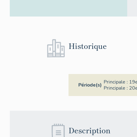
Historique
Principale :
19e
Période(s)
Principale :
20e
Description