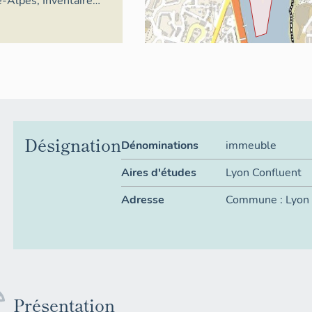
-Alpes, Inventaire
imoine culturel
Désignation
Dénominations
immeuble
Aires d'études
Lyon Confluent
Adresse
Commune :
Lyon
Lieu-dit :
Conflu
Présentation