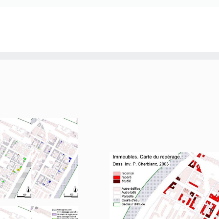
53 à 55).
4
Les cours ont été occupées par divers types de dépendance
voitures à l´origine (13 quai Perrache, fig. 56). Les plus gr
´installation d´ateliers (menuiserie, sellerie, etc. ; ex. 11 
Denuzière fig. 58) ; la plupart des ateliers ont aujourd´hui 
démolition après un abandon depuis plusieurs années (1 cou
Avec les abandons d'ateliers et les démolitions d'immeuble
parcellaire de la 2e moitié du XXe siècle a entraîné la créat
à l'arrière des immeubles reconstruits, en particulier dans 
Smith, Denuzière).
Près de 80 % des immeubles repérés présentent des comm
parmi lesquels 25 cafés ou bars et 29 restaurants.
25 loges de concierge ont été repérés (des. 16 et tableau), 
différentes. 15 d´entre elles ouvrent sur l´intérieur de l´i
dans le vestibule de l'immeuble et la loge est incluse dans 
Rambaud, fig. 60, 21-23 rue Casimir-Perier, fig. 38, 40 cours
peut parfois former un corps de logis sur cour (38 cours de 
ouvrent sur le repos de la 1ère volée de l'escalier et sont 