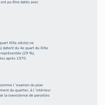
 ont pu être datés avec
uart XIXe siècle) ne
) datent du 4e quart du XIXe
t représentée (29 %),
les après 1970.
ut comme l´examen du plan
ent du quartier, à l´intérieur
ar la coexistence de parcelles
21 cours Charlemagne) à 1826 m²