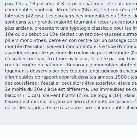
(1913) présente un front uni de 6 immeubles sur la rue Smi
parallèles, 19 possèdent 3 corps de bâtiment et seuleument
peigne vers la rue Quivogne (des. 17), les groupes Ravat (
d'immeubles sont soit décentrées (88 cas), soit centrées (7
Perrache (1929, 8 immeubles, des. 19) gardent certains co
latérales (42 cas). Les escaliers des immeubles du 19e et d
sur rue, mais s´organisent autour de cours et de passages o
sont dans leur grande majorité tournant à retours avec jour (129). 20 immeubles, 
plus anciens, présentent une typologie classique pour les i
comme plus récemment (1990) l´ensemble Presqu´île Verte
18e ou du début du 19e siècles : un rez-de-chaussée surmo
adoptent la dispersion à l´intérieur d´une clôture : la cit
piliers monolythes, percé en son centre par un passage coch
cours Charlemagne (des. 20), et la gendarmerie (1985, 22
montée d'escalier, souvent monumentale. Ce type d'immeu
en 3 groupes d´immeubles), cours Rambaud. L´immeuble ba
abandonné pour le système de couloir ou petit vestibule (l'
82 cours Charlemagne, fig. 52 ; 5-9bis cours Suchet, fig. 50 
d'escalier tournant à retours avec jour, éclairée par une tra
cour à l'arrière du bâtiment. Beaucoup d'immeubles abrite
19 immeubles ne disposent ni de cour, ni de jardin, mais se
logements desservis par des couloirs longitudinaux à chaq
trouve complètement mitoyens, ne disposant d´aucun dég
d'immeubles de rapport apparaît dans les années 1880 : le
ouvertures sur rue.
des coursières ; l'escalier peut alors être extérieur, élevé dans la cour. La t
2e moitié du 20e siècle est différente. Les immeubles se ca
Les cours sont d'assez petite taille, mais sans aller jusqu'à 
balcons (10 cas), souvent filants (7) ou de loggia (16) ; dans 
progressive des coeurs d'îlots a créé des cheminements as
l'accent est mis sur les jeux de décrochements de façades (16 cas). Dans ce qu
Charlemagne), ou des occupations de parcelle toute en lon
décor des façades reste très sobre : un seul immeuble affiche
(21 cours Charlemagne, des. 21). Les opérations immobilièr
donné lieu à des constructions d´immeubles sur cour à l´ar
cela a parfois entraîné la formation de longues cours fermé
de chaque côté du cours Charlemagne, entre la gare de Perra