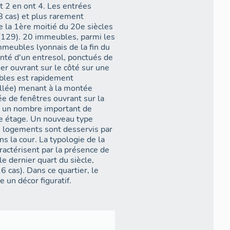
th mais forme trois dents de
 2 en ont 4. Les entrées
1924, 3 immeubles, des. 18) et
8 cas) et plus rarement
rps de bâtiment en alignement
e la 1ère moitié du 20e siècles
uverts et traversants, tout
parmi les
mmeubles lyonnais de la fin du
 rue Bichat. Seules 2 cités
nté d'un entresol, ponctués de
é SNCF (1930, 12 immeubles),
er ouvrant sur le côté sur une
 corps de bâtiment regroupés
bles est rapidement
rre reste exceptionnel (72-
allée) menant à la montée
; 19-21 rue Ravat, fig. 51).
vée de fenêtres ouvrant sur la
nt un nombre important de
ule une petite dizaine se
ue étage. Un nouveau type
agement en dehors des
s logements sont desservis par
ypologie de la
ractérisent par la présence de
la courette. L'occupation
le dernier quart du siècle,
sez complexes (8, 14 cours
artier, le
gueur avec succession de cours
 un décor figuratif.
es les plus réfléchies ont
rière des immeubles sur rue ;
es en coeur d´îlot, par exemple
che et le cours Suchet (fig.