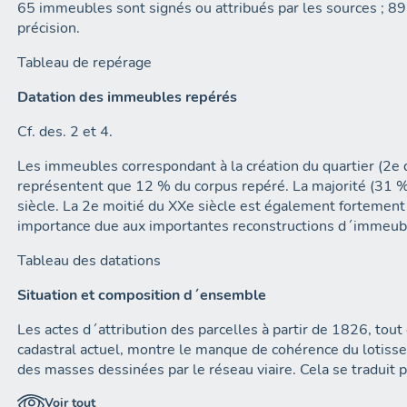
65 immeubles sont signés ou attribués par les sources ; 89
précision.
Tableau de repérage
Datation des immeubles repérés
Cf. des. 2 et 4.
Les immeubles correspondant à la création du quartier (2e q
représentent que 12 % du corpus repéré. La majorité (31 %
siècle. La 2e moitié du XXe siècle est également fortemen
importance due aux importantes reconstructions d´immeub
Tableau des datations
Situation et composition d´ensemble
Les actes d´attribution des parcelles à partir de 1826, to
cadastral actuel, montre le manque de cohérence du lotissem
des masses dessinées par le réseau viaire. Cela se traduit p
de taille et de forme très différentes, allant de 303 m² (
Voir tout