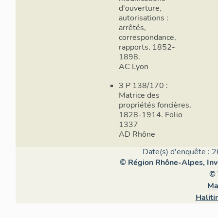
d'ouverture,
autorisations :
arrêtés,
correspondance,
rapports, 1852-
1898.
AC Lyon
3 P 138/170 :
Matrice des
propriétés foncières,
1828-1914. Folio
1337
AD Rhône
Date(s) d'enquête : 2
© Région Rhône-Alpes, Inve
© 
Ma
Halit