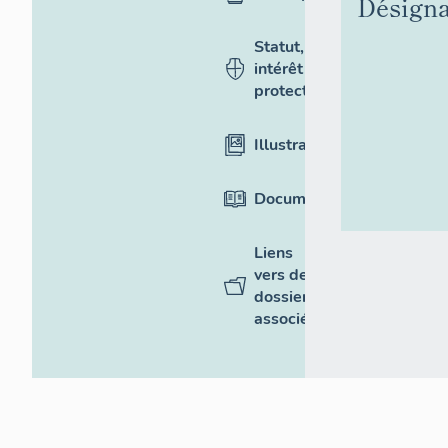
Désigna
Statut,
intérêt et
protection
Illustrations
Documentation
Liens
vers des
dossiers
associés