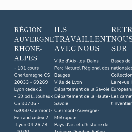
ILS
RET
RÉGION
TRAVAILLENT
NOUS
AUVERGNE
AVEC NOUS
SUR
RHONE-
ALPES
Ville d'Aix-les-Bains
Bases de
- 101 cours
Parc Naturel Régional des
nationale
Charlemagne CS
Bauges
Collectio
20033 - 69269
Ville de Lyon
La revue I
Lyon cedex 2
Département de la Savoie
European
- 59 bd L. Jouhaux
Département de la Haute-
Les carne
CS 90706 -
Savoie
l'Inventai
63050 Clermont-
Clermont-Auvergne-
Ferrand cedex 2
Métropole
Lyon 04 26 73
Pays d’art et d’histoire de
40 00 -
Trévoux Dombes Saône