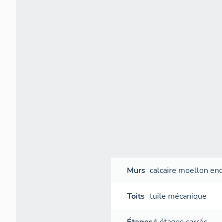
Murs
calcaire
moellon
end
Toits
tuile mécanique