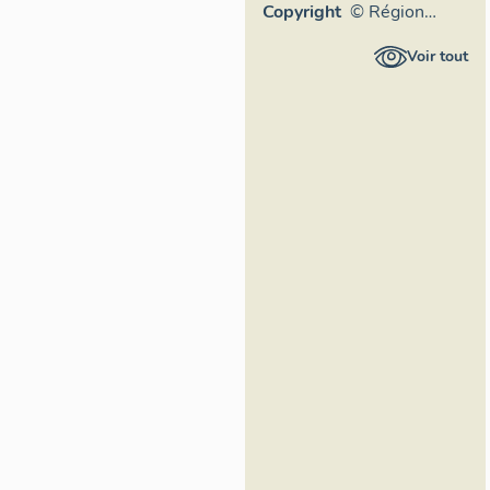
Copyright
© Région
Rhône-Alpes,
Voir tout
Inventaire
général du
patrimoine
culturel