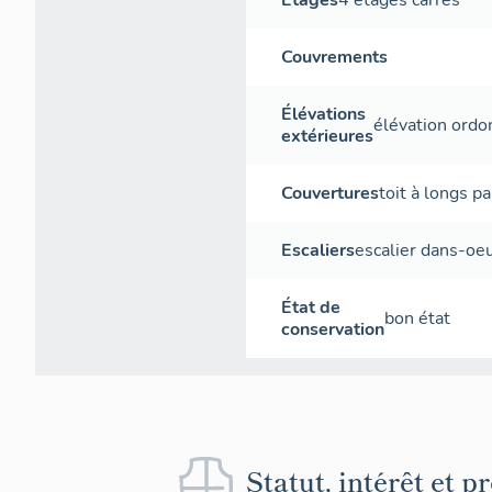
Étages
4 étages carrés
Couvrements
Élévations
élévation ord
extérieures
Couvertures
toit à longs p
Escaliers
escalier dans-oe
État de
bon état
conservation
Statut, intérêt et p