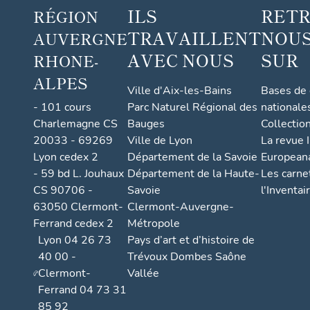
ILS
RET
RÉGION
TRAVAILLENT
NOUS
AUVERGNE
AVEC NOUS
SUR
RHONE-
ALPES
Ville d'Aix-les-Bains
Bases de
- 101 cours
Parc Naturel Régional des
nationale
Charlemagne CS
Bauges
Collectio
20033 - 69269
Ville de Lyon
La revue I
Lyon cedex 2
Département de la Savoie
European
- 59 bd L. Jouhaux
Département de la Haute-
Les carne
CS 90706 -
Savoie
l'Inventai
63050 Clermont-
Clermont-Auvergne-
Ferrand cedex 2
Métropole
Lyon 04 26 73
Pays d’art et d’histoire de
40 00 -
Trévoux Dombes Saône
Clermont-
Vallée
Ferrand 04 73 31
85 92