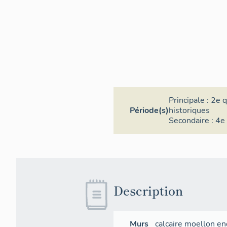
Principale :
2e q
Période(s)
historiques
Secondaire :
4e 
Description
Murs
calcaire
moellon
en