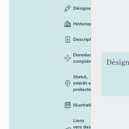
Désignation
Historique
Description
Données
Désign
complémentaires
Statut,
intérêt et
protection
Illustrations
Liens
vers des