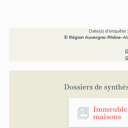
Date(s) d'enquête 
© Région Auvergne-Rhône-Alpe
D
G
Dossiers de synthè
Immeuble
maisons