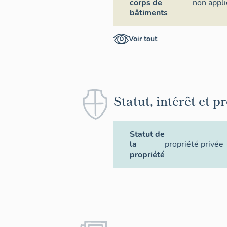
corps de
non appli
bâtiments
Voir tout
Statut, intérêt et p
Statut de
la
propriété privée
propriété