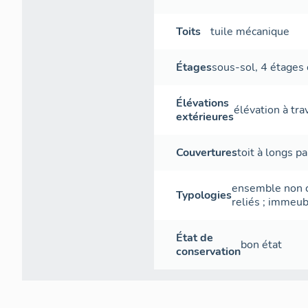
Toits
tuile mécanique
Étages
sous-sol
,
4 étages 
Élévations
élévation à tr
extérieures
Couvertures
toit à longs p
ensemble non c
Typologies
reliés
;
immeubl
État de
bon état
conservation