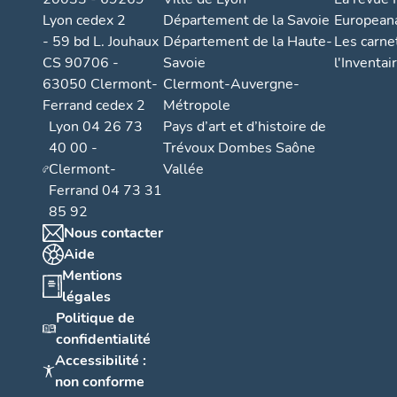
Lyon cedex 2
Département de la Savoie
European
- 59 bd L. Jouhaux
Département de la Haute-
Les carne
CS 90706 -
Savoie
l'Inventai
63050 Clermont-
Clermont-Auvergne-
Ferrand cedex 2
Métropole
Lyon 04 26 73
Pays d’art et d’histoire de
40 00 -
Trévoux Dombes Saône
Clermont-
Vallée
Ferrand 04 73 31
85 92
Nous contacter
Aide
Mentions
légales
Politique de
confidentialité
Accessibilité :
non conforme