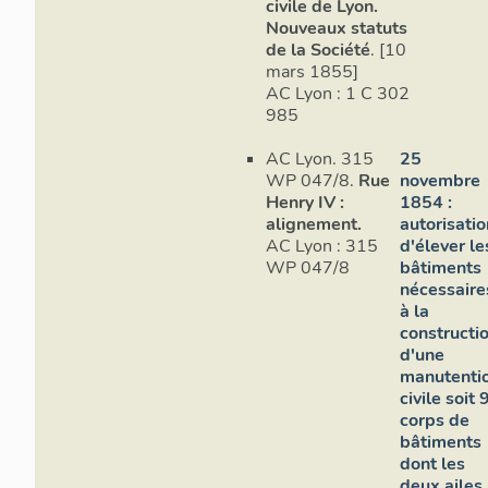
civile de Lyon.
Nouveaux statuts
de la Société
. [10
mars 1855]
AC Lyon : 1 C 302
985
AC Lyon. 315
25
WP 047/8.
Rue
novembre
Henry IV :
1854 :
alignement.
autorisati
AC Lyon : 315
d'élever le
WP 047/8
bâtiments
nécessaire
à la
constructi
d'une
manutenti
civile soit 
corps de
bâtiments
dont les
deux ailes