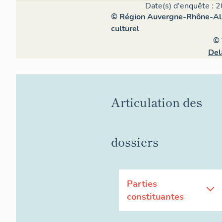
Date(s) d'enquête : 2
© Région Auvergne-Rhône-Alpe
culturel
© 
Del
Articulation des
dossiers
Parties
constituantes