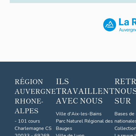
ILS
RET
RÉGION
TRAVAILLENT
NOUS
AUVERGNE
AVEC NOUS
SUR
RHONE-
ALPES
Ville d'Aix-les-Bains
Bases de
- 101 cours
Parc Naturel Régional des
nationale
Charlemagne CS
Bauges
Collectio
20033 - 69269
Ville de Lyon
La revue I