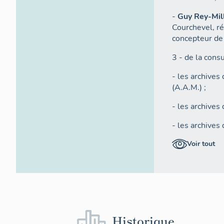
-
Guy Rey-Mil
Courchevel, r
concepteur de
3 - de la cons
- les archives
(A.A.M.) ;
- les archives
- les archives
La typologie 
Voir tout
est organisée 
1 - L'IMMEUB
2 - L'IMMEU
3 - L'IMMEU
Historique