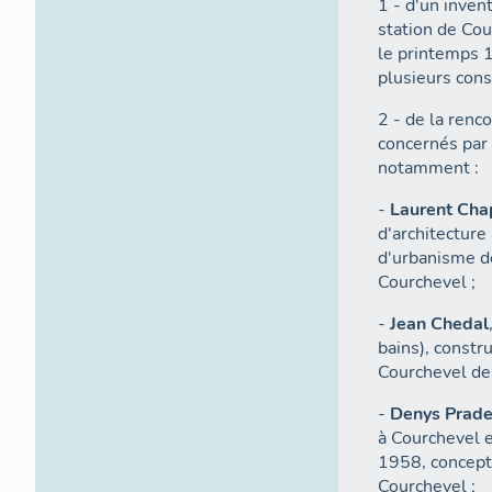
1 - d'un inven
station de Cou
le printemps 1
plusieurs cons
2 - de la renc
concernés par 
notamment :
-
Laurent Cha
d'architectur
d'urbanisme de
Courchevel ;
-
Jean Chedal
bains), constr
Courchevel de
-
Denys Prade
à Courchevel 
1958, concept
Courchevel ;