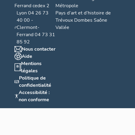
Ferrand cedex 2
Métropole
forme - dispos
Lyon 04 26 73
Pays d’art et d’histoire de
40 00 -
Trévoux Dombes Saône
Le plan est e
Clermont-
Vallée
sur plusieurs 
Ferrand 04 73 31
Le commerce e
85 92
niveau de la r
Nous contacter
souvent d'un é
Aide
développe sur 
Mentions
distribue un l
légales
et chambres) é
Politique de
l'implantation 
confidentialité
aval à l'est. D
même courbe d
Accessibilité :
comportent de
non conforme
ouvrant chacun
différents (cf.
Tovets et la rue
matériaux