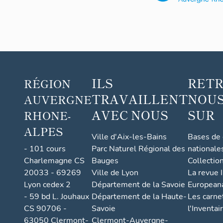
sur toute la l
deux types d'i
- soit les con
au sens de la 
qu'une seule f
rue de Plantre
ILS
RET
Thivollet, Roqu
RÉGION
TRAVAILLENT
NOUS
AUVERGNE
- - soit les c
sens de la pen
AVEC NOUS
SUR
RHONE-
offrir deux fa
ALPES
toujours amont
Ville d'Aix-les-Bains
Bases de
accès techniqu
- 101 cours
Parc Naturel Régional des
nationale
d'un hôtel, etc.
Charlemagne CS
Bauges
Collectio
rue des Tovets
20033 - 69269
Ville de Lyon
La revue I
commerciales 
Lyon cedex 2
Département de la Savoie
European
Verdons à la r
- 59 bd L. Jouhaux
Département de la Haute-
Les carne
des Tovets, e
CS 90706 -
Savoie
amont et façad
l'Inventai
restaurant "le 
63050 Clermont-
Clermont-Auvergne-