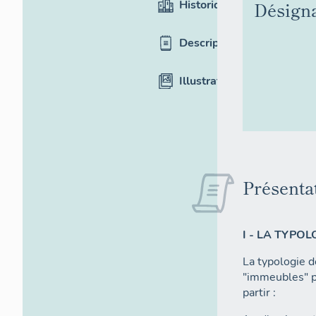
Historique
Désign
Description
Illustrations
Présenta
I - LA TYPOL
La typologie d
"immeubles" p
partir :