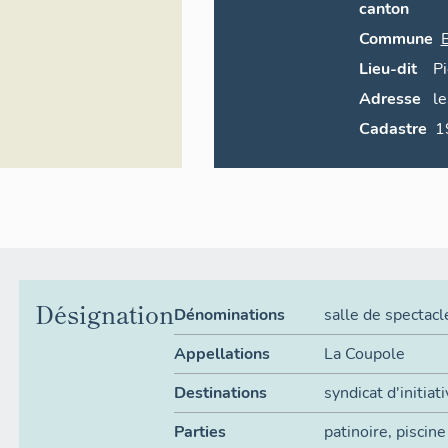
canton
Commune
Lieu-dit
P
Adresse
le
Cadastre
Désignation
Dénominations
salle de spectacl
Appellations
La Coupole
Destinations
syndicat d'initiat
Parties
patinoire
,
piscine