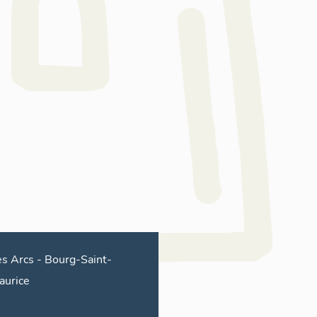
es Arcs
-
Bourg-Saint-
aurice