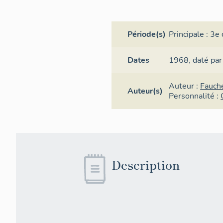
Période(s)
Principale :
3e 
Dates
1968,
daté par
Auteur :
Fauch
Auteur(s)
Personnalité :
Description