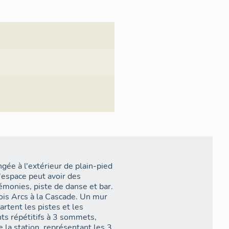
s concepteurs de la station,
alski du nouveau télésiège de
ont de la Coupole est remblayé
ciment préfabriqués sont posés
 Coupole de la partie amont de
rayon 7,90 mètres intérieur),
ngée à l'extérieur de plain-pied
 partie, avec au-dessus un
l'espace peut avoir des
n-pied . La construction est
rémonies, piste de danse et bar.
rois Arcs à la Cascade. Un mur
rtent les pistes et les
aire, la piscine et le solarium.
ts répétitifs à 3 sommets,
 la coupole. L´espace est de
la station, représentant les 3