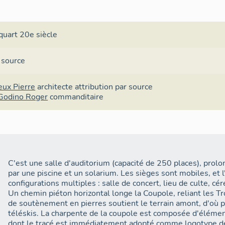
anniversaire de la station des Arcs, réunissant la plupart de
parmi lesquels Charlotte Perriand.
quart 20e siècle
En 1990, avec l´installation par les établissements Pomag
la Cachette en remplacement du téléski, le terrain coté am
de plusieurs mètres derrière la coupole ; des éléments en 
 source
sur le mur en maçonnerie de pierres. Ces travaux isolent la
la station.
eux Pierre
architecte
attribution par source
Godino Roger
commanditaire
II. DESCRIPTION
A. Implantation dans le terrain et volumétrie
L´ensemble appelé la Coupole comprend :
- La coupole : corps de bâtiment unique, de plan circulaire (
C'est une salle d'auditorium (capacité de 250 places), prolo
construit sur un niveau de soubassement enterré en grande
par une piscine et un solarium. Les sièges sont mobiles, et 
niveau de rez-de-chaussée accessible par une entrée de plai
configurations multiples : salle de concert, lieu de culte, cé
couverte par une toiture en forme de coupole.
Un chemin piéton horizontal longe la Coupole, reliant les T
de soutènement en pierres soutient le terrain amont, d'où pa
- Un espace extérieur où sont disposés un petit bassin circul
téléskis. La charpente de la coupole est composée d'élémen
L´une des extrémités de la piscine pénètre à l´intérieur de
dont le tracé est immédiatement adopté comme logotype de 