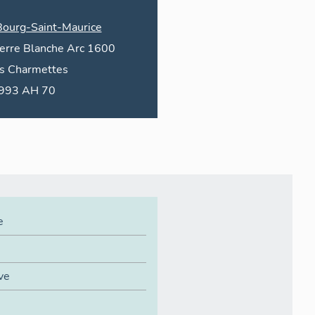
Bourg-Saint-Maurice
ierre Blanche
Arc 1600
s
Charmettes
1993 AH 70
e
ive