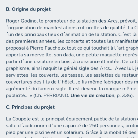
B. Origine du projet
Roger Godino, le promoteur de la station des Arcs, prévoit, d
´organisation de manifestations culturelles de qualité. La
´un des principaux lieux d´animation de la station. C´est l
des premières années, les concerts et toutes les manifestatio
proposai à Pierre Faucheux tout ce qui touchait à l´art graphiq
apporta sa merveille, son dada, une petite maquette représ
partir d´une ossature en bois, à croissance illimitée. De cett
graphisme, ainsi naquit le génial sigle des Arcs... Avec lui, je
serviettes, les couverts, les tasses, les assiettes du restaur
couvertures des lits de l´hôtel. Je fis même fabriquer des m
agrémenté du fameux sigle. Il est devenu la marque même de
publicité... » (Ch. PERRIAND.
Une vie de création
, p. 336).
C. Principes du projet
La Coupole est le principal équipement public de la station
salle d´auditorium d´une capacité de 250 personnes, prolon
pied par une piscine et un solarium. Grâce à la mobilité des