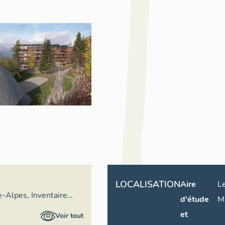
LOCALISATION
Aire
L
-Alpes, Inventaire
d'étude
M
imoine culturel
et
Voir tout