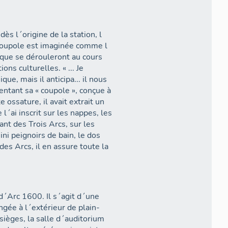
ès l´origine de la station, l
 Coupole est imaginée comme l
à que se dérouleront au cours
ns culturelles. « ... Je
ue, mais il anticipa... il nous
entant sa « coupole », conçue à
e ossature, il avait extrait un
 l´ai inscrit sur les nappes, les
ant des Trois Arcs, sur les
ini peignoirs de bain, le dos
s Arcs, il en assure toute la
 d´Arc 1600. Il s´agit d´une
gée à l´extérieur de plain-
 sièges, la salle d´auditorium