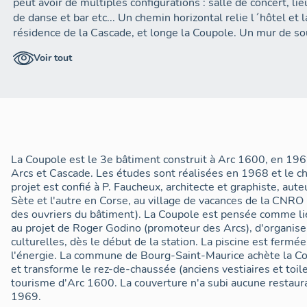
peut avoir de multiples configurations : salle de concert, li
de danse et bar etc... Un chemin horizontal relie l´hôtel et 
résidence de la Cascade, et longe la Coupole. Un mur de 
pierres soutient le terrain amont, sur lequel débutent le do
Voir tout
La charpente de la coupole est composée d´éléments répéti
immédiatement adopté comme logotype de la station. Ce s
systématiquement pour toute la signalétique et toute la co
Arcs. La station composée de trois sites (Arcs 1600, Arcs 
représentée par ce signe, diffusé et connu dans le monde en
D. Evolution
La Coupole est le 3e bâtiment construit à Arc 1600, en 196
Arcs et Cascade. Les études sont réalisées en 1968 et le ch
La piscine ne fonctionne que quelques années seulement, ca
projet est confié à P. Faucheux, architecte et graphiste, aute
1975, la mise en eau en hiver est alors condamnée pour des
Sète et l'autre en Corse, au village de vacances de la CNRO 
prohibitif de l´eau.
des ouvriers du bâtiment). La Coupole est pensée comme li
au projet de Roger Godino (promoteur des Arcs), d'organise
Avec la disparition de la S.M.A (Société des Montagnes de
culturelles, dès le début de la station. La piscine est fermé
Saint-Maurice rachète le bâtiment à la fin des années 1990
l'énergie. La commune de Bourg-Saint-Maurice achète la Co
´origine par les vestiaires et les toilettes de la piscine, est
et transforme le rez-de-chaussée (anciens vestiaires et toilet
Tourisme de la station d´Arc 1600.
tourisme d'Arc 1600. La couverture n'a subi aucune restaura
1969.
La Coupole accueille en décembre 1998 une grande cérémon