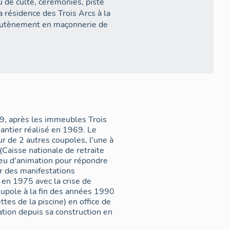
eu de culte, cérémonies, piste
la résidence des Trois Arcs à la
soutènement en maçonnerie de
maine skiable et les téléskis.
tifs à trois sommets qui est
ymbole sera repris
mmunication de la station des
1800, Arcs 2000) est
tier.
9, après les immeubles Trois
antier réalisé en 1969. Le
r avec la crise de l´énergie en
ur de 2 autres coupoles, l'une à
 raisons de coût de chauffage
(Caisse nationale de retraite
eu d'animation pour répondre
r des manifestations
 l´Arc), la commune de Bourg
e en 1975 avec la crise de
 Le rez de chaussée, occupé à l
upole à la fin des années 1990
 occupé par l´Office de
tes de la piscine) en office de
tion depuis sa construction en
ie pour célébrer le trentième