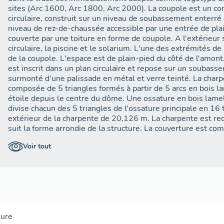
plain-pied du côté de l´amont. L´ensemble des équipements
sites (Arc 1600, Arc 1800, Arc 2000). La coupole est un corps de bâtiment unique, de plan
circulaire, construit sur un niveau de soubassement enterré 
circulaire (rayon 13,23 mètres extérieur) et repose sur un 
niveau de rez-de-chaussée accessible par une entrée de plai
béton armé, surmonté d´une palissade en métal et verre t
couverte par une toiture en forme de coupole. A l'extérieur sont disposés un petit bassin
par un chemin piéton horizontal reliant la résidence des Troi
circulaire, la piscine et le solarium. L'une des extrémités de 
Cascade et la place du Soleil.
de la coupole. L'espace est de plain-pied du côté de l'amo
est inscrit dans un plan circulaire et repose sur un soubass
B. Structure porteuse verticale et horizontale
surmonté d'une palissade en métal et verre teinté. La charpente, structure principale, est
composée de 5 triangles formés à partir de 5 arcs en bois la
Le corps principal du bâtiment est formé d´un mur circulaire
étoile depuis le centre du dôme. Une ossature en bois lamel
18 mètres de diamètre. Le mur est en béton armé, et le rev
divise chacun des 5 triangles de l'ossature principale en 16
en maçonnerie de pierres appareillées. L´épaisseur est vari
extérieur de la charpente de 20,126 m. La charpente est rec
parties courantes à 1,05 mètres au droit des cinq appuis de
suit la forme arrondie de la structure. La couverture est 
planches en sapin, d'isorel mou formant isolant, d'une étan
La dalle de l´auditorium est en béton armé. Elle est compo
Voir tout
planches de mélèze clouées sur des chevrons. La salle de l'auditorium est tracée sur un
qui prend appuis sur un poteau circulaire central et sur ci
plan circulaire. L'espace est libre de toute structure car la
périphériques sans aucune ouverture. La charpente est tota
Menuiseries
réunit la base de chaque grand arc avec le mur, assurant un
Du côté de la piscine, le mur fait place à une menuiserie, met
La charpente est posée sur la maçonnerie par 5 points.
l'auditorium. La salle est entourée de 2 balcons intérieurs 
supérieur est situé au même niveau que le bassin d'eau.
Entre chacun des cinq appuis de la charpente, la poutre de ri
ture
en arc, s´élevant au-dessus de l´arase du mur. L´espace pla