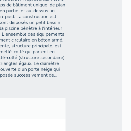
 est inscrit dans un plan
en partie, et au-dessus un
soubassement circulaire en
n-pied. La construction est
einté. L´ensemble est longé
s Arcs à la résidence de la
la piscine pénètre à l'intérieur
nt. L'ensemble des équipements
ement circulaire en béton armé,
mellé-collé qui partent en
 construit suivant un cercle de
lé-collé (structure secondaire)
êtement extérieur est réalisé
 triangles égaux. Le diamètre
able : de 0,60 cm pour les
ouverte d'un porte neige qui
 la charpente.
composée successivement de
chéité multicouche, et de
sée d´une poutraison en étoile
nq poteaux disposés en couronne.
 charpente repose sur les murs
lement apparente. Un vitrage
 décollement avec la charpente.
tant en lien direct la piscine et
(promenoirs) ; le promenoir
ve est taillée suivant un profil
cé entre l´arc et l´arase du