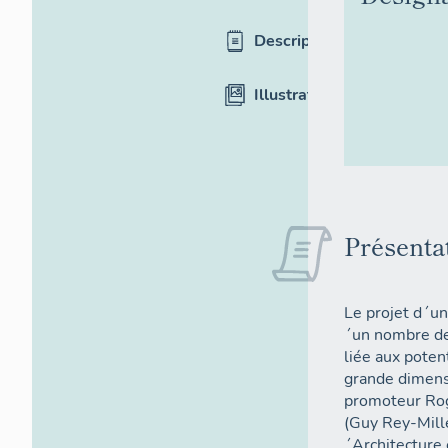
Description
Illustrations
Présenta
Le projet d´un
´un nombre de 
liée aux poten
grande dimensi
promoteur Rog
(Guy Rey-Mille
´Architecture