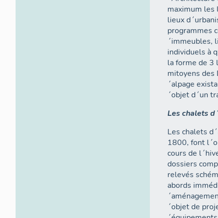
maximum les li
lieux d´urbani
programmes col
´immeubles, l
individuels à 
la forme de 3 
mitoyens des D
´alpage existan
´objet d´un tra
Les chalets d
Les chalets d´
1800, font l´
cours de l´hi
dossiers compr
relevés schém
abords immédi
´aménagement 
´objet de proj
´équipements c