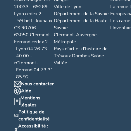
20033 - 69269
Ville de Lyon
La revue I
Lyon cedex 2
Département de la Savoie
European
- 59 bd L. Jouhaux
Département de la Haute-
Les carne
CS 90706 -
Savoie
l'Inventai
63050 Clermont-
Clermont-Auvergne-
Ferrand cedex 2
Métropole
Lyon 04 26 73
Pays d’art et d’histoire de
40 00 -
Trévoux Dombes Saône
Clermont-
Vallée
Ferrand 04 73 31
85 92
Nous contacter
Aide
Mentions
légales
Politique de
confidentialité
Accessibilité :