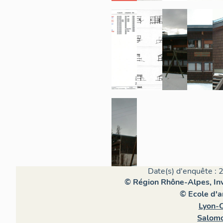
Date(s) d'enquête : 
© Région Rhône-Alpes, Inv
© Ecole d'a
Lyon-C
Salomo