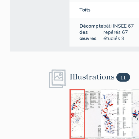
montagne des 
Toits
J.-F. LYON-
Décompte
bâti INSEE
67
des
repérés
67
œuvres
étudiés
9
Illustrations
11