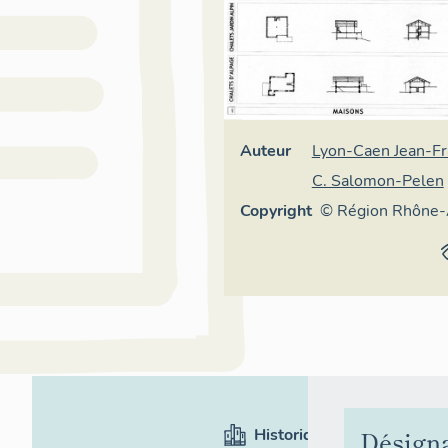
Auteur
Lyon-Caen Jean-Fr
C. Salomon-Pelen
Copyright
© Région Rhône-
Inventaire généra
patrimoine cultur
Historique
Désign