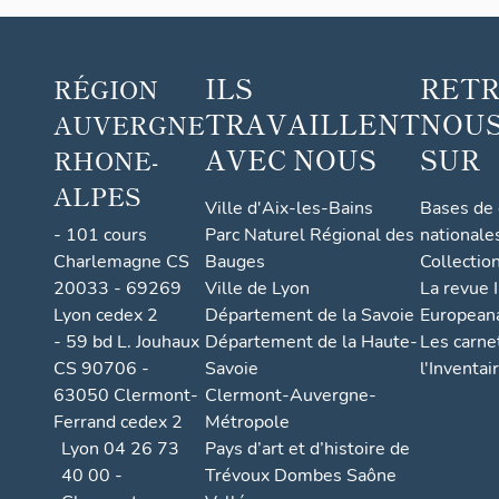
ILS
RET
RÉGION
TRAVAILLENT
NOUS
AUVERGNE
AVEC NOUS
SUR
RHONE-
ALPES
Ville d'Aix-les-Bains
Bases de
- 101 cours
Parc Naturel Régional des
nationale
Charlemagne CS
Bauges
Collectio
20033 - 69269
Ville de Lyon
La revue I
Lyon cedex 2
Département de la Savoie
European
- 59 bd L. Jouhaux
Département de la Haute-
Les carne
CS 90706 -
Savoie
l'Inventai
63050 Clermont-
Clermont-Auvergne-
Ferrand cedex 2
Métropole
Lyon 04 26 73
Pays d’art et d’histoire de
40 00 -
Trévoux Dombes Saône