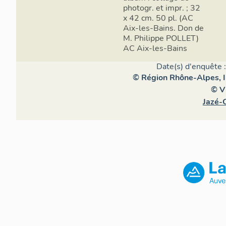
photogr. et impr. ; 32
x 42 cm. 50 pl. (AC
Aix-les-Bains. Don de
M. Philippe POLLET)
AC Aix-les-Bains
Date(s) d'enquête 
© Région Rhône-Alpes, In
© Vi
Jazé-