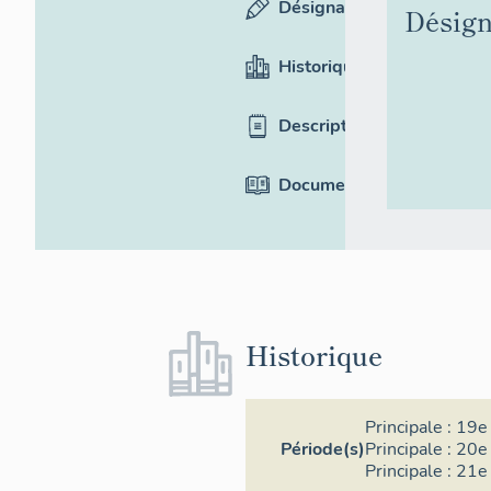
Désignation
Désign
Historique
Description
Documentation
Historique
Principale :
19e 
Période(s)
Principale :
20e 
Principale :
21e 