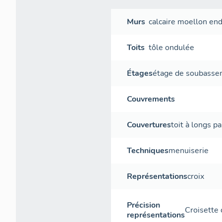
Murs
calcaire
moellon
end
Toits
tôle ondulée
Étages
étage de soubass
Couvrements
Couvertures
toit à longs p
Techniques
menuiserie
Représentations
croix
Précision
Croisette 
représentations