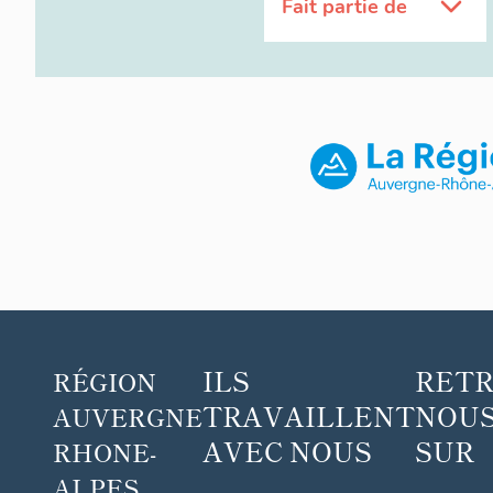
Fait partie de
ILS
RET
RÉGION
TRAVAILLENT
NOUS
AUVERGNE
AVEC NOUS
SUR
RHONE-
ALPES