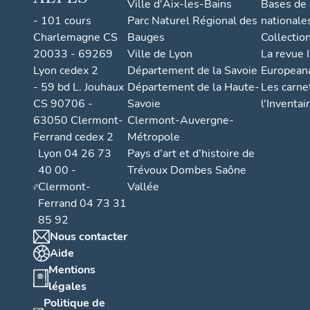
Ville d'Aix-les-Bains
Bases de
- 101 cours
Parc Naturel Régional des
nationale
Charlemagne CS
Bauges
Collectio
20033 - 69269
Ville de Lyon
La revue I
Lyon cedex 2
Département de la Savoie
European
- 59 bd L. Jouhaux
Département de la Haute-
Les carne
CS 90706 -
Savoie
l'Inventai
63050 Clermont-
Clermont-Auvergne-
Ferrand cedex 2
Métropole
Lyon 04 26 73
Pays d’art et d’histoire de
40 00 -
Trévoux Dombes Saône
Clermont-
Vallée
Ferrand 04 73 31
85 92
Nous contacter
Aide
Mentions
légales
Politique de