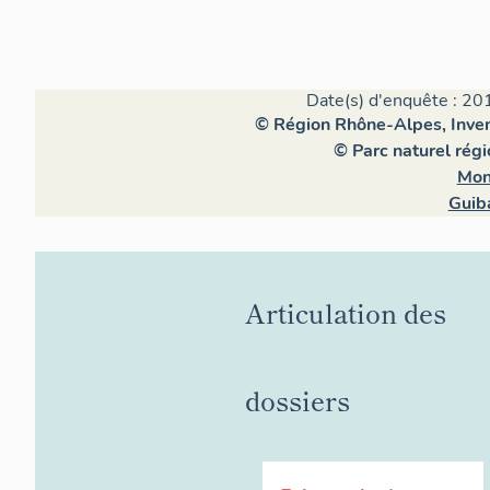
Date(s) d'enquête : 20
© Région Rhône-Alpes, Invent
© Parc naturel rég
Mon
Guib
Articulation des
dossiers