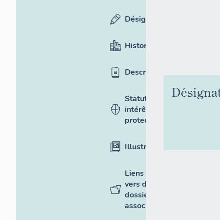
Désignation
Historique
Description
Désigna
Statut,
intérêt et
protection
Illustrations
Liens
vers des
dossiers
associés