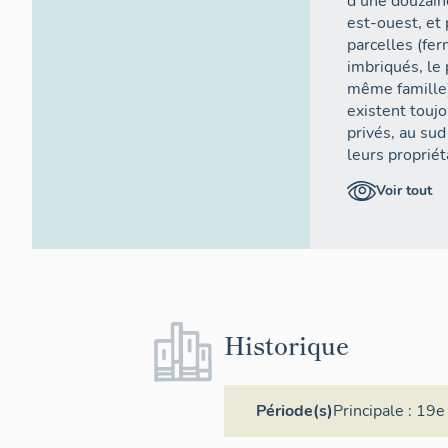
d'une douzain
est-ouest, et 
parcelles (fe
imbriqués, le
même famille)
existent touj
privés, au sud
leurs proprié
dizaine de cor
Voir tout
parcelles. Par
pour ne former
anciennes fer
Dans les anné
bouleversée pa
de son annexe 
Historique
IA73004314
C'est l'époque
des Moliers (e
Période(s)
Principale :
19e 
déplacement
(oral). C'est