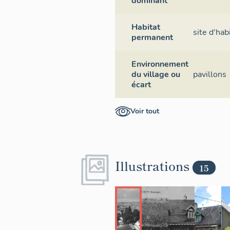
dominant
Habitat
site d'ha
permanent
Environnement
du village ou
pavillons
écart
Voir tout
Illustrations
15