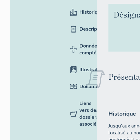
Historique
Désign
Description
Données
complémentaires
Illustrations
Présenta
Documentation
Liens
vers des
Historique
dossiers
associés
Jusqu'aux ann
localisé au no
agglomératio