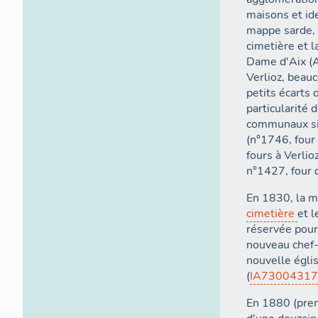
maisons et id
mappe sarde, e
cimetière et l
Dame d'Aix (A
Verlioz, beauc
petits écarts 
particularité 
communaux sig
(n°1746, four
fours à Verlio
n°1427, four 
En 1830, la mu
cimetière
et 
réservée pour
nouveau chef-l
nouvelle égli
(
IA73004317
En 1880 (prem