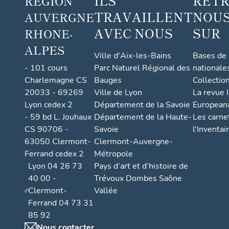
ILS
RET
RÉGION
TRAVAILLENT
NOUS
AUVERGNE
AVEC NOUS
SUR
RHONE-
ALPES
Ville d'Aix-les-Bains
Bases de
- 101 cours
Parc Naturel Régional des
nationale
Charlemagne CS
Bauges
Collectio
20033 - 69269
Ville de Lyon
La revue I
Lyon cedex 2
Département de la Savoie
European
- 59 bd L. Jouhaux
Département de la Haute-
Les carne
CS 90706 -
Savoie
l'Inventai
63050 Clermont-
Clermont-Auvergne-
Ferrand cedex 2
Métropole
Lyon 04 26 73
Pays d’art et d’histoire de
40 00 -
Trévoux Dombes Saône
Clermont-
Vallée
Ferrand 04 73 31
85 92
Nous contacter