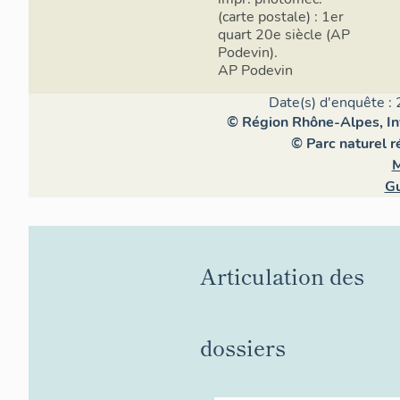
(carte postale) : 1er
quart 20e siècle (AP
Podevin).
AP Podevin
Date(s) d'enquête : 
© Région Rhône-Alpes, Inv
© Parc naturel 
M
Gu
Articulation des
dossiers