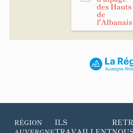
des Hauts
de
l'Albanais
ILS
RET
RÉGION
TRAVAILLENT
NOUS
AUVERGNE