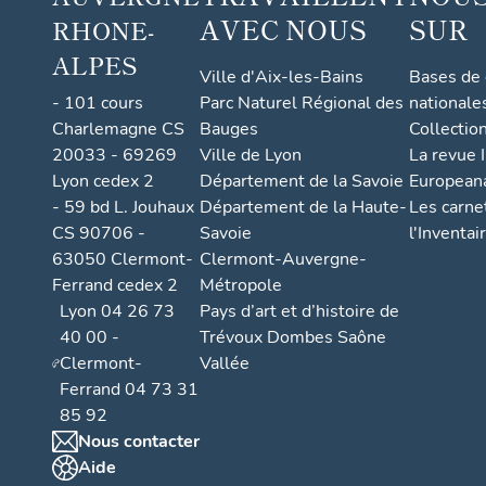
AVEC NOUS
SUR
RHONE-
ALPES
Ville d'Aix-les-Bains
Bases de
- 101 cours
Parc Naturel Régional des
nationale
Charlemagne CS
Bauges
Collectio
20033 - 69269
Ville de Lyon
La revue I
Lyon cedex 2
Département de la Savoie
European
- 59 bd L. Jouhaux
Département de la Haute-
Les carne
CS 90706 -
Savoie
l'Inventai
63050 Clermont-
Clermont-Auvergne-
Ferrand cedex 2
Métropole
Lyon 04 26 73
Pays d’art et d’histoire de
40 00 -
Trévoux Dombes Saône
Clermont-
Vallée
Ferrand 04 73 31
85 92
Nous contacter
Aide