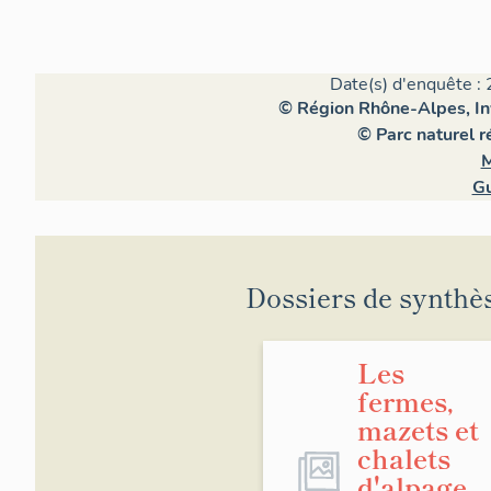
Date(s) d'enquête : 
© Région Rhône-Alpes, Inv
© Parc naturel 
M
Gu
Dossiers de synthè
Les
fermes,
mazets et
chalets
d'alpage