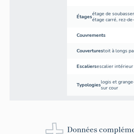
étage de soubass
Étages
étage carré
,
rez-de
Couvrements
Couvertures
toit à longs p
Escaliers
escalier intérieur
logis et grange
Typologies
sur cour
Données compléme