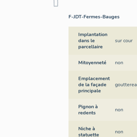
F-JDT-Fermes-Bauges
Implantation
dans le
sur cour
parcellaire
Mitoyenneté
non
Emplacement
de la façade
goutterea
principale
Pignon à
non
redents
Niche à
non
statuette