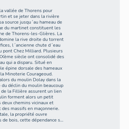
 la vallée de Thorens pour
n et se jeter dans la rivière
 sa source jusqu´au hameau de
ge du martinet constituent les
ne de Thorens-les-Glières. La
omine la rive droite du torrent
ifices, l´ancienne chute d´eau
du pont Chez Milliard. Plusieurs
XXème siècle ont consolidé des
u qui a disparu. Situé en
able épine dorsale des hameaux
 la Minoterie Courageoud.
alors du moulin Dolay dans la
e du déclin du moulin beaucoup
de la Fillière assurent un lien
lin forment alors un petit
 deux chemins vicinaux et
vec des massifs en maçonnerie.
ale, la propriété ouvre
s de bois, cette dépendance s
rs une courbe qui donne sur la