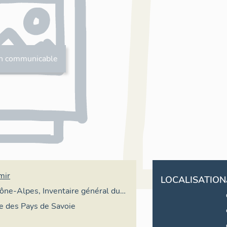
n communicable
mir
LOCALISATION
ne-Alpes, Inventaire général du
ulturel
 des Pays de Savoie