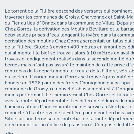
Le torrent de la Fillière descend des versants qui dominent
traverser les communes de Groisy, Charvonnex et Saint-Marti
du Fier au lieu d´Onnex dans la commune de Villaz. Depuis
Chez Gorrez, la dérivation des Moulins Bevillard et le barra
deux seules prises d´eau longeant la rivière dans la commu
dérivation des moulins Chez Gorrez serpentait un talus qui d
de la Fillière. Située à environ 400 mètres en amont des éd
qui alimentait le bief se trouvait alors à 10 mètres en aval 
travaux d´endiguement réalisés dans la seconde moitié du 
berges mais n´ont pas assuré le maintien de cette prise d´ea
contrebas de la départementale : route de la Fillière, vérit
du secteur, l´ancien moulin Gorrez se trouve à proximité de
Fondée en 1926 par un des frères Courageoud qui occupait 
commune de Groisy, ce nouvel établissement est à l´origin
moins performant. Le chemin vicinal Chez Gorrez et la route 
avec la route départementale. Les différents édifices du mou
hameau autour d´une cour interne desservie au Nord par les
connecté à l´autre rive de la Fillière par un pont en bois a
Situé sur une terrasse en contrebas de la route département
directement sur un édifice de plans carré. Composé de latte
´appuie sur le dénivelé du chemin communal qui dessine alo