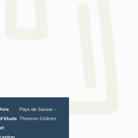
Aire
Pays de Savoie
-
d'étude
Thorens-Glières
et
canton