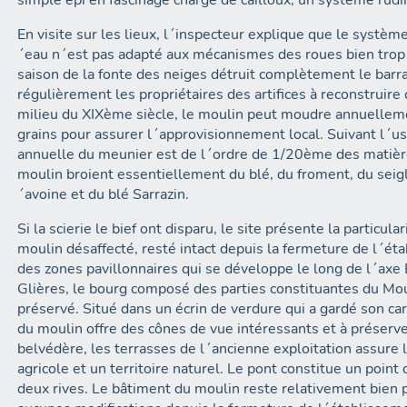
simple épi en fascinage chargé de cailloux, un système rudi
En visite sur les lieux, l´inspecteur explique que le systèm
´eau n´est pas adapté aux mécanismes des roues bien trop 
saison de la fonte des neiges détruit complètement le barr
régulièrement les propriétaires des artifices à reconstruire
milieu du XIXème siècle, le moulin peut moudre annuellem
grains pour assurer l´approvisionnement local. Suivant l´us
annuelle du meunier est de l´ordre de 1/20ème des matiè
moulin broient essentiellement du blé, du froment, du seigl
´avoine et du blé Sarrazin.
Si la scierie le bief ont disparu, le site présente la particul
moulin désaffecté, resté intact depuis la fermeture de l´é
des zones pavillonnaires qui se développe le long de l´axe
Glières, le bourg composé des parties constituantes du Mou
préservé. Situé dans un écrin de verdure qui a gardé son car
du moulin offre des cônes de vue intéressants et à préserver
belvédère, les terrasses de l´ancienne exploitation assure 
agricole et un territoire naturel. Le pont constitue un point
deux rives. Le bâtiment du moulin reste relativement bien 