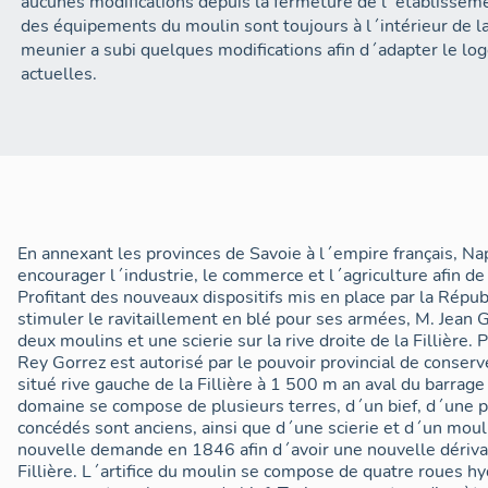
aucunes modifications depuis la fermeture de l´établissemen
des équipements du moulin sont toujours à l´intérieur de l
meunier a subi quelques modifications afin d´adapter le l
actuelles.
En annexant les provinces de Savoie à l´empire français, N
encourager l´industrie, le commerce et l´agriculture afin de 
Profitant des nouveaux dispositifs mis en place par la Répub
stimuler le ravitaillement en blé pour ses armées, M. Jean 
deux moulins et une scierie sur la rive droite de la Fillière. 
Rey Gorrez est autorisé par le pouvoir provincial de conserv
situé rive gauche de la Fillière à 1 500 m an aval du barrage
domaine se compose de plusieurs terres, d´un bief, d´une pr
concédés sont anciens, ainsi que d´une scierie et d´un mou
nouvelle demande en 1846 afin d´avoir une nouvelle dérivat
Fillière. L´artifice du moulin se compose de quatre roues h