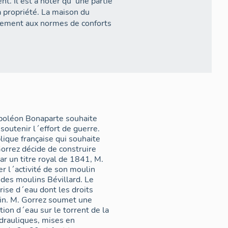
t. Il est à noter qu´une partie
a propriété. La maison du
ogement aux normes de conforts
apoléon Bonaparte souhaite
soutenir l´effort de guerre.
lique française qui souhaite
Gorrez décide de construire
Par un titre royal de 1841, M.
er l´activité de son moulin
 des moulins Bévillard. Le
ise d´eau dont les droits
lin. M. Gorrez soumet une
ion d´eau sur le torrent de la
ydrauliques, mises en