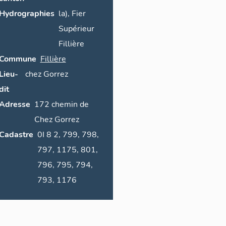
Hydrographies
la), Fier
Supérieur
Fillière
Commune
Fillière
Lieu-
chez
Gorrez
dit
Adresse
172
chemin de
Chez Gorrez
Cadastre
0I 8 2, 799, 798,
797, 1175, 801,
796, 795, 794,
793, 1176