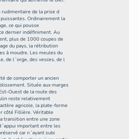
mentaire qui alimente le bief.
e rudimentaire de la prise d
puissantes. Ordinairement la
age, ce qui pousse
 ce dernier indéfiniment. Au
ent, plus de 1000 coupes de
age du pays, la rétribution
res à moudre. Les meules du
e, de l´orge, des vesces, de l
arité de comporter un ancien
tablissement. Située aux marges
 Est-Ouest de la route des
lin reste relativement
actère agricole, la plate-forme
 côté Fillière. Véritable
la transition entre une zone
 d´appui important entre les
préservé car n´ayant subi