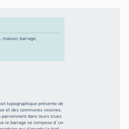
n
,
maison
,
barrage
,
tion topographique présente de
isse et des communes voisines.
on parviennent dans leurs crues
que le barrage se compose d´un