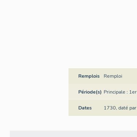
Remplois
Remploi
Période(s)
Principale :
1er
Dates
1730,
daté par