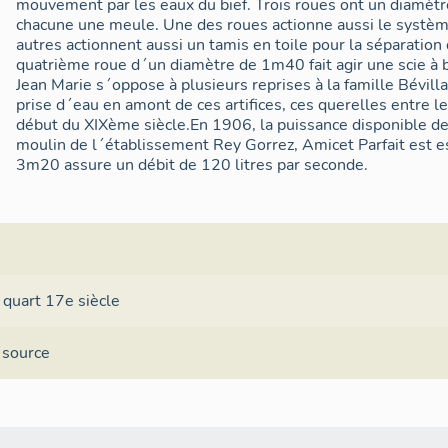
mouvement par les eaux du bief. Trois roues ont un diamèt
chacune une meule. Une des roues actionne aussi le systèm
autres actionnent aussi un tamis en toile pour la séparation 
quatrième roue d´un diamètre de 1m40 fait agir une scie à 
Jean Marie s´oppose à plusieurs reprises à la famille Bévilla
prise d´eau en amont de ces artifices, ces querelles entre 
début du XIXème siècle.En 1906, la puissance disponible d
moulin de l´établissement Rey Gorrez, Amicet Parfait est e
3m20 assure un débit de 120 litres par seconde.
 quart 17e siècle
 source