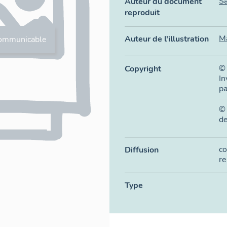
S
Auteur du document
reproduit
M
Auteur de l'illustration
ommunicable
©
Copyright
In
pa
©
de
co
Diffusion
re
Type