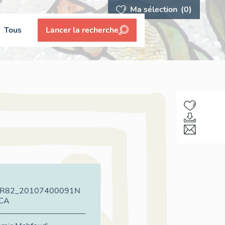
Ma sélection
(0)
Tous
Lancer la recherche
VR82_20107400091N
CA