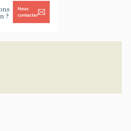
ons
Nous
on ?
contacter