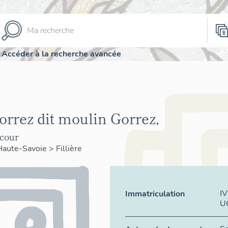
Accéder à la recherche avancée
rrez dit moulin Gorrez,
 cour
Haute-Savoie
>
Fillière
I
Immatriculation
U