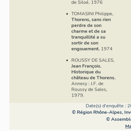
de Siloé, 1976
TOMASINI Philippe,
Thorens, sans rien
perdre de son
charme et de sa
tranquillité a su
sortir de son
engouement.
1974
ROUSSY DE SALES,
Jean François.
Historique du
château de Thorens.
Annecy : J.F. de
Roussy de Sales,
1979.
Date(s) d'enquête : 2
© Région Rhône-Alpes, Inve
© Assemblé
Ma