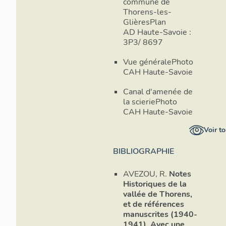
commune de
Thorens-les-
GlièresPlan
AD Haute-Savoie :
3P3/ 8697
Vue généralePhoto
CAH Haute-Savoie
Canal d'amenée de
la scieriePhoto
CAH Haute-Savoie
Voir to
BIBLIOGRAPHIE
AVEZOU, R.
Notes
Historiques de la
vallée de Thorens,
et de références
manuscrites (1940-
1941). Avec une