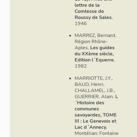
lettre de la
Comtesse de
Roussy de Sales.
1946
MARREZ, Bernard.
Région Rhône-
Aples,
Les guides
du XXème siècle,
Edition l´Equerre.
1982
MARRIOTTE, J.Y.,
BAUD, Henri,
CHALLAMEL, J.B.,
GUERRIER, Alain.
L
´Histoire des
communes
savoyardes, TOME
III : Le Genevois et
Lac d´Annecy.
Montélian: Fontaine