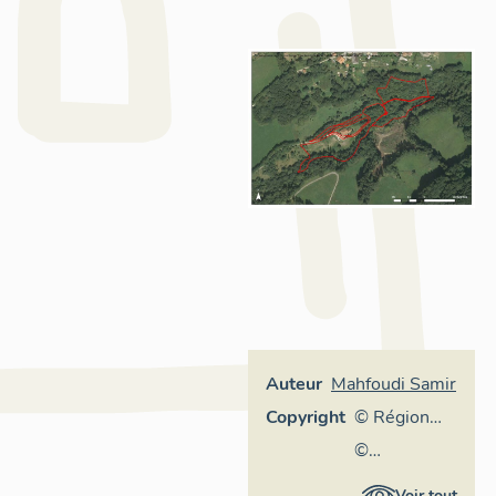
Auteur
Mahfoudi Samir
Copyright
© Région
Rhône-
©
Alpes,
Assemblée
Voir tout