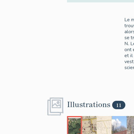
Le m
trou
alor
se t
N. L
ont 
et i
vest
scier
Illustrations
11