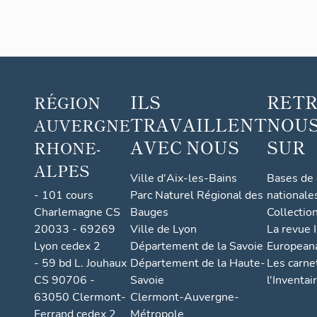
ILS
RET
RÉGION
TRAVAILLENT
NOUS
AUVERGNE
AVEC NOUS
SUR
RHONE-
ALPES
Ville d'Aix-les-Bains
Bases de
- 101 cours
Parc Naturel Régional des
nationale
Charlemagne CS
Bauges
Collectio
20033 - 69269
Ville de Lyon
La revue I
Lyon cedex 2
Département de la Savoie
European
- 59 bd L. Jouhaux
Département de la Haute-
Les carne
CS 90706 -
Savoie
l'Inventai
63050 Clermont-
Clermont-Auvergne-
Ferrand cedex 2
Métropole