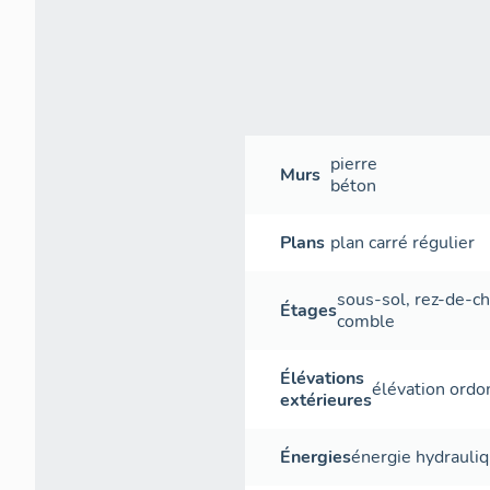
pierre
Murs
béton
Plans
plan carré régulier
sous-sol
,
rez-de-c
Étages
comble
Élévations
élévation ord
extérieures
Énergies
énergie hydrauli