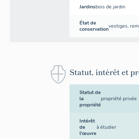
Jardins
bois de jardin
État de
vestiges
,
rem
conservation
Statut, intérêt et p
Statut de
la
propriété privée
propriété
Intérêt
de
à étudier
l'œuvre