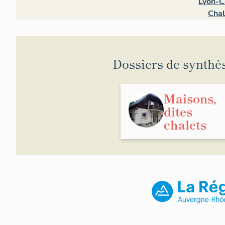
Lyon-C
Chal
Dossiers de synthè
Maisons,
dites
chalets