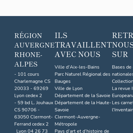
ILS
RET
RÉGION
TRAVAILLENT
NOUS
AUVERGNE
AVEC NOUS
SUR
RHONE-
ALPES
Ville d'Aix-les-Bains
Bases de
- 101 cours
Parc Naturel Régional des
nationale
Charlemagne CS
Bauges
Collectio
20033 - 69269
Ville de Lyon
La revue I
Lyon cedex 2
Département de la Savoie
European
- 59 bd L. Jouhaux
Département de la Haute-
Les carne
CS 90706 -
Savoie
l'Inventai
63050 Clermont-
Clermont-Auvergne-
Ferrand cedex 2
Métropole
Lyon 04 26 73
Pays d’art et d’histoire de