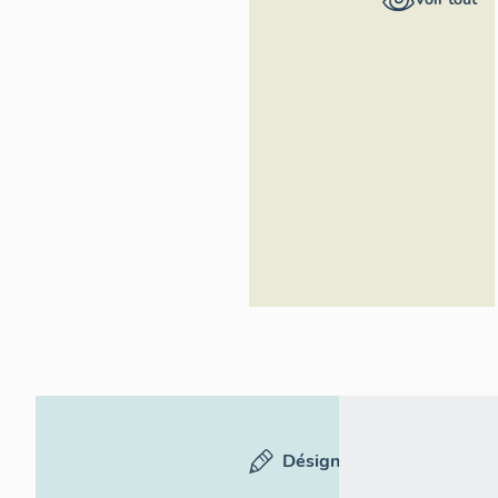
Inventaire
général du
patrimoine
culturel
Désignation