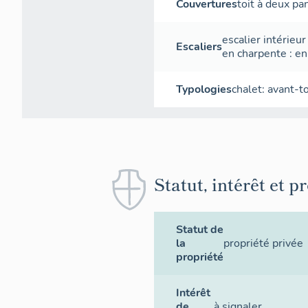
Couvertures
toit à deux p
escalier intérieur
Escaliers
en charpente
:
en
Typologies
chalet: avant-t
Statut, intérêt et p
Statut de
la
propriété privée
propriété
Intérêt
de
à signaler