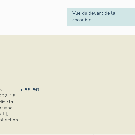
Vue du devant de la
chasuble
s
p. 95-96
2002-18
is : la
osiane
l.],
ollection