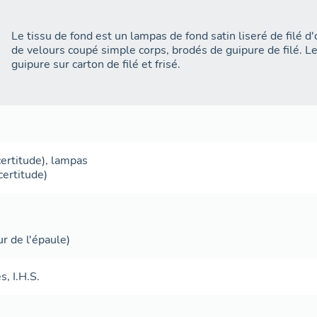
Le tissu de fond est un lampas de fond satin liseré de filé d'o
de velours coupé simple corps, brodés de guipure de filé. L
guipure sur carton de filé et frisé.
certitude),
lampas
certitude)
ur de l'épaule)
es
,
I.H.S.