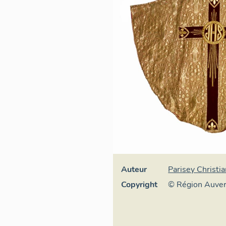
Auteur
Parisey Christi
Copyright
© Région Auve
Inventaire géné
culturel, ADAG