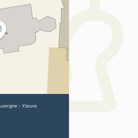
uvergne
-
Yzeure