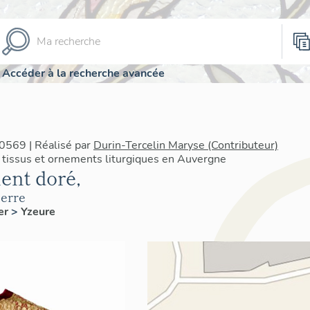
Accéder à la recherche avancée
0569 | Réalisé par
Durin-Tercelin Maryse (Contributeur)
 tissus et ornements liturgiques en Auvergne
ent doré,
ierre
ier
>
Yzeure