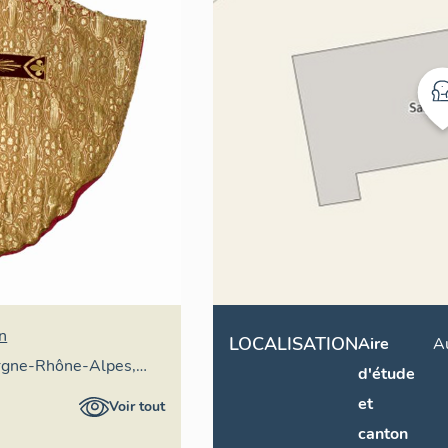
an
LOCALISATION
Aire
A
rgne-Rhône-Alpes,
d'étude
ral du patrimoine
et
Voir tout
P
canton