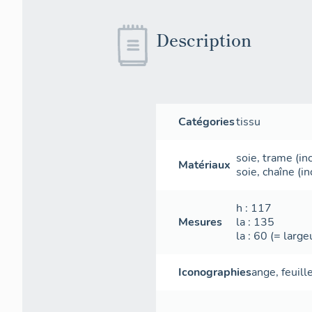
Description
Catégories
tissu
soie
,
trame
(in
Matériaux
soie
,
chaîne
(in
h
: 117
Mesures
la
: 135
la
: 60 (= large
Iconographies
ange
,
feuill