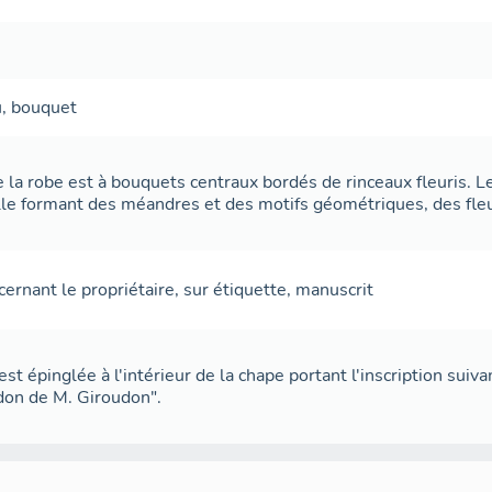
u
,
bouquet
e la robe est à bouquets centraux bordés de rinceaux fleuris. L
lle formant des méandres et des motifs géométriques, des fleur
cernant le propriétaire
,
sur étiquette
,
manuscrit
st épinglée à l'intérieur de la chape portant l'inscription suivan
don de M. Giroudon".