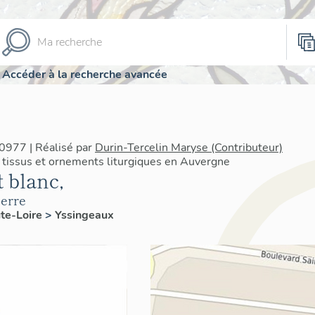
Accéder à la recherche avancée
0977 | Réalisé par
Durin-Tercelin Maryse (Contributeur)
 tissus et ornements liturgiques en Auvergne
 blanc,
ierre
te-Loire
>
Yssingeaux