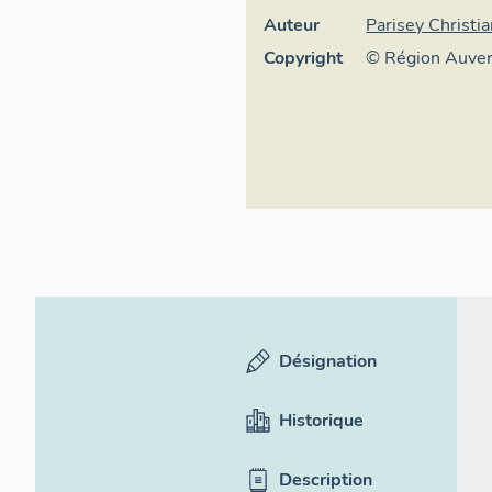
Auteur
Parisey Christi
Copyright
© Région Auve
Inventaire géné
culturel, ADAG
Désignation
Historique
Description