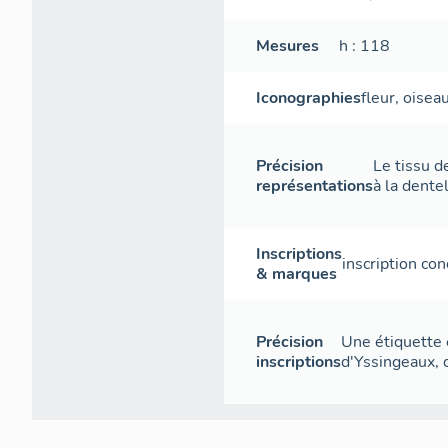
Mesures
h
: 118
Iconographies
fleur
,
oisea
Précision
Le tissu d
représentations
à la dente
Inscriptions
inscription con
& marques
Précision
Une étiquette e
inscriptions
d'Yssingeaux, 