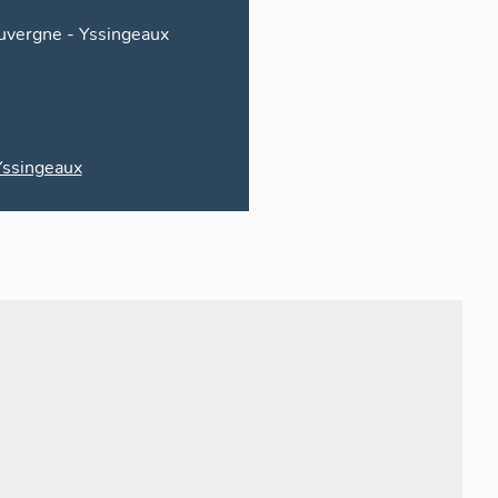
uvergne
-
Yssingeaux
Yssingeaux