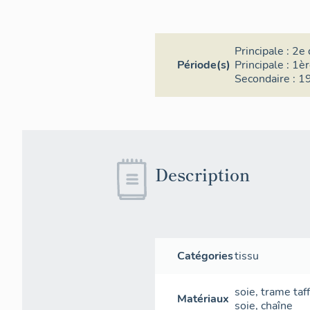
Principale :
2e 
Période(s)
Principale :
1èr
Secondaire :
19
Description
Catégories
tissu
soie
,
trame
taf
Matériaux
soie
,
chaîne