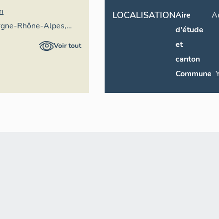
an
LOCALISATION
Aire
A
rgne-Rhône-Alpes,
d'étude
ral du patrimoine
et
Voir tout
P
canton
Commune