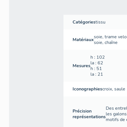
Catégories
tissu
soie
,
trame
velo
Matériaux
soie
,
chaîne
h
: 102
la
: 62
Mesures
h
: 51
la
: 21
Iconographies
croix
,
saule
Des entrel
Précision
les galons
représentations
motifs de d