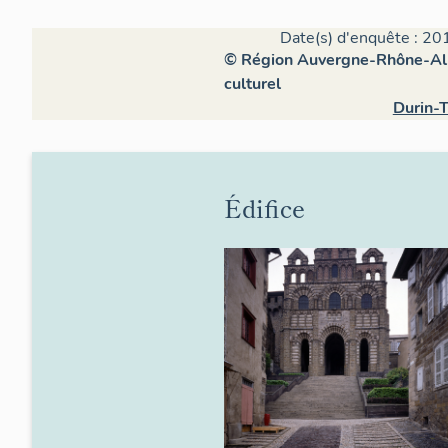
Date(s) d'enquête : 20
© Région Auvergne-Rhône-Alpe
culturel
Durin-T
Édifice