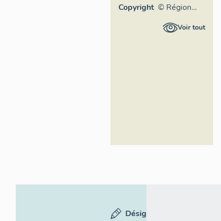
Copyright
© Région
Auvergne-
Voir tout
Rhône-
Alpes,
Inventaire
général du
patrimoine
culturel,
ADAGP
Désignation