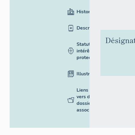
Historique
Description
Désigna
Statut,
intérêt et
protection
Illustrations
Liens
vers des
dossiers
associés