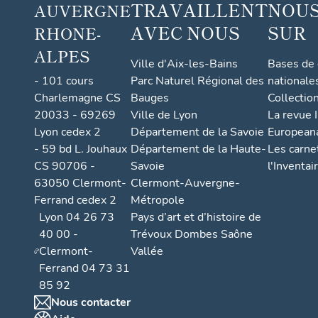
TRAVAILLENT
NOUS
AUVERGNE
AVEC NOUS
SUR
RHONE-
ALPES
Ville d'Aix-les-Bains
Bases de
- 101 cours
Parc Naturel Régional des
nationale
Charlemagne CS
Bauges
Collectio
20033 - 69269
Ville de Lyon
La revue I
Lyon cedex 2
Département de la Savoie
European
- 59 bd L. Jouhaux
Département de la Haute-
Les carne
CS 90706 -
Savoie
l'Inventai
63050 Clermont-
Clermont-Auvergne-
Ferrand cedex 2
Métropole
Lyon 04 26 73
Pays d’art et d’histoire de
40 00 -
Trévoux Dombes Saône
Clermont-
Vallée
Ferrand 04 73 31
85 92
Nous contacter