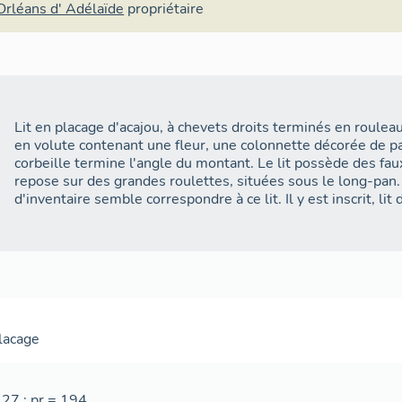
Orléans d' Adélaïde
propriétaire
Lit en placage d'acajou, à chevets droits terminés en roule
en volute contenant une fleur, une colonnette décorée de p
corbeille termine l'angle du montant. Le lit possède des fau
repose sur des grandes roulettes, situées sous le long-pa
d'inventaire semble correspondre à ce lit. Il y est inscrit, li
lacage
127 ; pr = 194