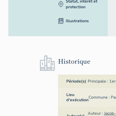
Statut, intérêt et
protection
Illustrations
Historique
Période(s)
Principale :
1er
Lieu
Commune :
Pa
d'exécution
Auteur :
Jacob