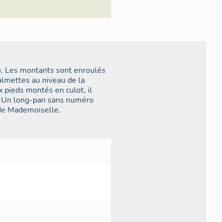
au. Les montants sont enroulés
almettes au niveau de la
x pieds montés en culot, il
n. Un long-pan sans numéro
t de Mademoiselle.