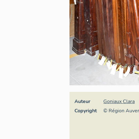
Auteur
Goniaux Clara
Copyright
© Région Auve
Inventaire géné
culturel