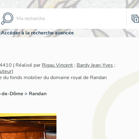
Accéder à la recherche avancée
4410 | Réalisé par
Rigau Vincent
;
Bardy Jean-Yves
;
uteur)
re du fonds mobilier du domaine royal de Randan
y-de-Dôme
>
Randan