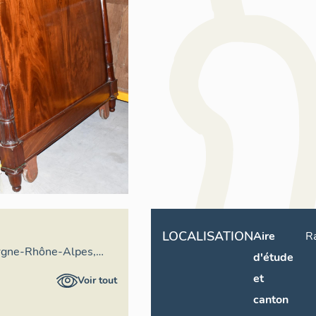
LOCALISATION
Aire
R
rgne-Rhône-Alpes,
d'étude
ral du patrimoine
et
Voir tout
canton