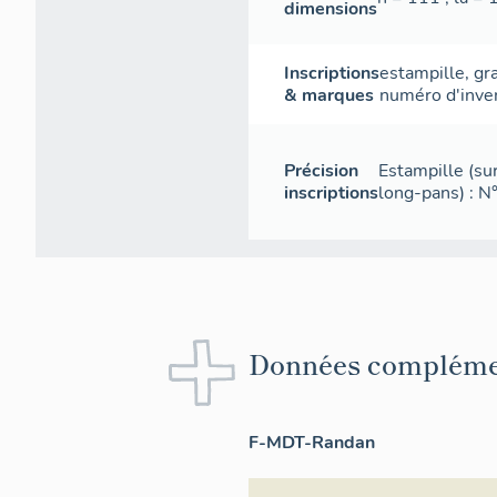
dimensions
Inscriptions
estampille
,
gr
& marques
numéro d'inve
Précision
Estampille (sur
inscriptions
long-pans) : N°
Données compléme
F-MDT-Randan