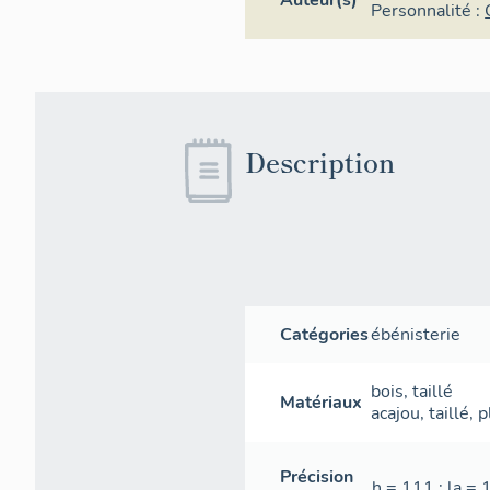
Auteur(s)
Personnalité :
Description
Catégories
ébénisterie
bois
,
taillé
Matériaux
acajou
,
taillé
,
p
Précision
h = 111 ; la = 