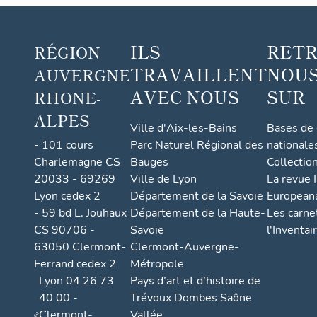
ILS
RET
RÉGION
TRAVAILLENT
NOUS
AUVERGNE
AVEC NOUS
SUR
RHONE-
ALPES
Ville d'Aix-les-Bains
Bases de
- 101 cours
Parc Naturel Régional des
nationale
Charlemagne CS
Bauges
Collectio
20033 - 69269
Ville de Lyon
La revue I
Lyon cedex 2
Département de la Savoie
European
- 59 bd L. Jouhaux
Département de la Haute-
Les carne
CS 90706 -
Savoie
l'Inventai
63050 Clermont-
Clermont-Auvergne-
Ferrand cedex 2
Métropole
Lyon 04 26 73
Pays d’art et d’histoire de
40 00 -
Trévoux Dombes Saône
Clermont-
Vallée