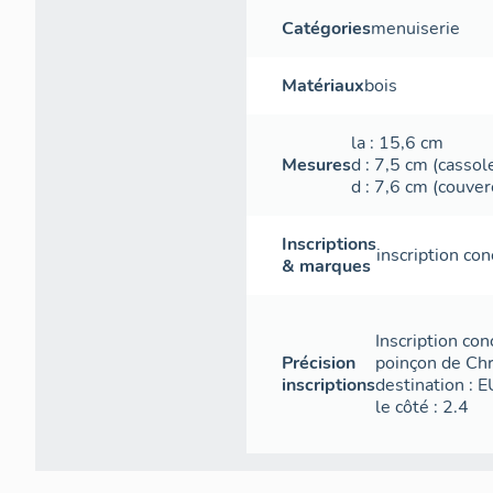
Catégories
menuiserie
Matériaux
bois
la
: 15,6
cm
Mesures
d
: 7,5
cm
(cassol
d
: 7,6
cm
(couver
Inscriptions
inscription con
& marques
Inscription con
Précision
poinçon de Chr
inscriptions
destination : 
le côté : 2.4