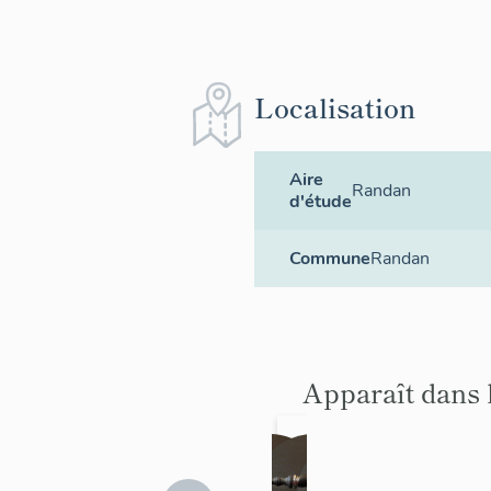
Localisation
Aire
Randan
d'étude
Commune
Randan
Apparaît dans 
cassol
cassol
cassol
cas
ette
ette
ette
ett