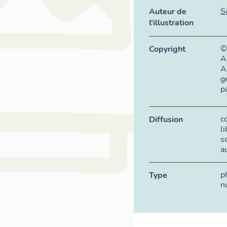
S
Auteur de
l'illustration
©
Copyright
A
A
g
p
c
Diffusion
l
s
a
p
Type
n