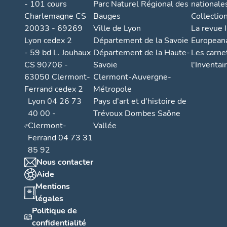
- 101 cours
Parc Naturel Régional des
nationale
Charlemagne CS
Bauges
Collectio
20033 - 69269
Ville de Lyon
La revue I
Lyon cedex 2
Département de la Savoie
European
- 59 bd L. Jouhaux
Département de la Haute-
Les carne
CS 90706 -
Savoie
l'Inventai
63050 Clermont-
Clermont-Auvergne-
Ferrand cedex 2
Métropole
Lyon 04 26 73
Pays d’art et d’histoire de
40 00 -
Trévoux Dombes Saône
Clermont-
Vallée
Ferrand 04 73 31
85 92
Nous contacter
Aide
Mentions
légales
Politique de
confidentialité