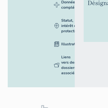
Désign
Données
complémentaires
Statut,
intérêt et
protection
Illustrations
Liens
vers des
dossiers
associés