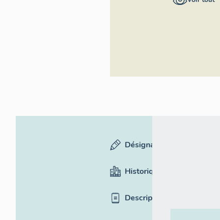
Rhône-Alpes,
Inventaire
général du
patrimoine
culturel
Désignation
Historique
Description