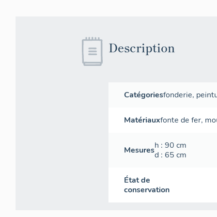
Description
Catégories
fonderie
,
peint
Matériaux
fonte de fer
,
mou
h
: 90
cm
Mesures
d
: 65
cm
État de
conservation