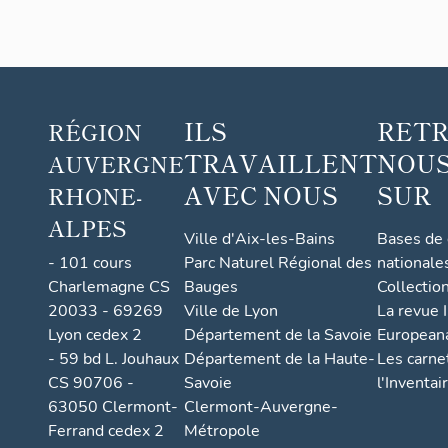
ILS
RET
RÉGION
TRAVAILLENT
NOUS
AUVERGNE
AVEC NOUS
SUR
RHONE-
ALPES
Ville d'Aix-les-Bains
Bases de
- 101 cours
Parc Naturel Régional des
nationale
Charlemagne CS
Bauges
Collectio
20033 - 69269
Ville de Lyon
La revue I
Lyon cedex 2
Département de la Savoie
European
- 59 bd L. Jouhaux
Département de la Haute-
Les carne
CS 90706 -
Savoie
l'Inventai
63050 Clermont-
Clermont-Auvergne-
Ferrand cedex 2
Métropole