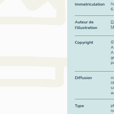
I
Immatriculation
6
D
Auteur de
M
l'illustration
©
Copyright
A
A
g
p
c
Diffusion
l
s
a
p
Type
n