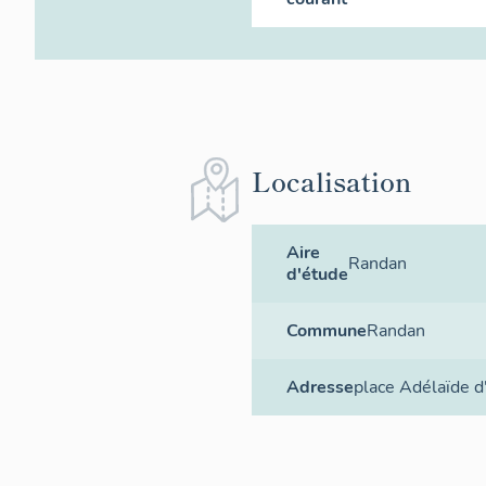
Localisation
Aire
Randan
d'étude
Commune
Randan
Adresse
place Adélaïde d