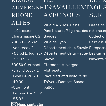
TRAVAILLENT
NOUS
AUVERGNE
AVEC NOUS
SUR
RHONE-
ALPES
Ville d'Aix-les-Bains
Bases de
- 101 cours
Parc Naturel Régional des
nationale
Charlemagne CS
Bauges
Collectio
20033 - 69269
Ville de Lyon
La revue I
Lyon cedex 2
Département de la Savoie
European
- 59 bd L. Jouhaux
Département de la Haute-
Les carne
CS 90706 -
Savoie
l'Inventai
63050 Clermont-
Clermont-Auvergne-
Ferrand cedex 2
Métropole
Lyon 04 26 73
Pays d’art et d’histoire de
40 00 -
Trévoux Dombes Saône
Clermont-
Vallée
Ferrand 04 73 31
85 92
Nous contacter