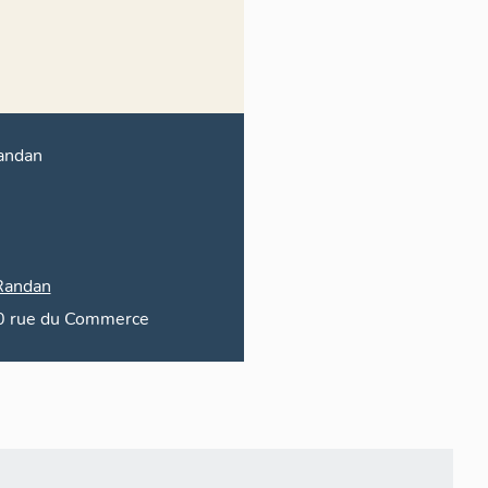
andan
Randan
0
rue du
Commerce