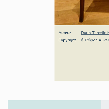
Auteur
Durin-Tercelin
Copyright
© Région Auve
Inventaire géné
culturel