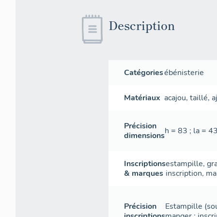
Description
Catégories
ébénisterie
Matériaux
acajou
,
taillé
,
a
Précision
h = 83 ; la = 43
dimensions
Inscriptions
estampille
,
gr
& marques
inscription
,
ma
Précision
Estampille (sou
inscriptions
manger ; inscri