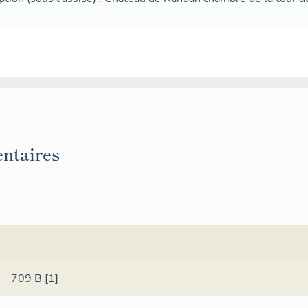
ntaires
709 B [1]