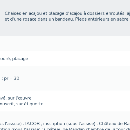
Chaises en acajou et placage d'acajou à dossiers enroulés, a
et d'une rosace dans un bandeau. Pieds antérieurs en sabre 
jouré
,
placage
 ; pr = 39
avé
,
sur l'œuvre
nuscrit
,
sur étiquette
s l'assise) : IACOB ; inscription (sous l'assise) : Château de R
ption (sous l'assise) : Château de Randan chambre de la tour d