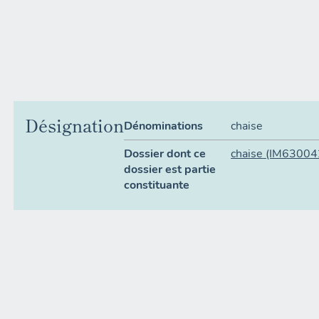
Désignation
Dénominations
chaise
Dossier dont ce
chaise
(IM63004
dossier est partie
constituante