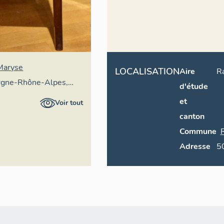
 Maryse
LOCALISATION
Aire
R
rgne-Rhône-Alpes,
d'étude
ral du patrimoine
et
Voir tout
canton
Commune
Adresse
5