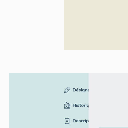
Rhône-Alpes,
Inventaire
général du
patrimoine
culturel
Désignation
Historique
Description