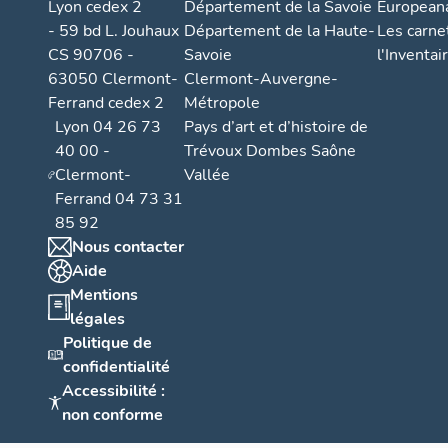
Lyon cedex 2
Département de la Savoie
European
- 59 bd L. Jouhaux
Département de la Haute-
Les carne
CS 90706 -
Savoie
l'Inventai
63050 Clermont-
Clermont-Auvergne-
Ferrand cedex 2
Métropole
Lyon 04 26 73
Pays d’art et d’histoire de
40 00 -
Trévoux Dombes Saône
Clermont-
Vallée
Ferrand 04 73 31
85 92
Nous contacter
Aide
Mentions
légales
Politique de
confidentialité
Accessibilité :
non conforme