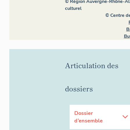
© Région Auvergne-Rhône-Alpe
culturel
© Centre d
B
Bu
Articulation des
dossiers
Dossier
d’ensemble