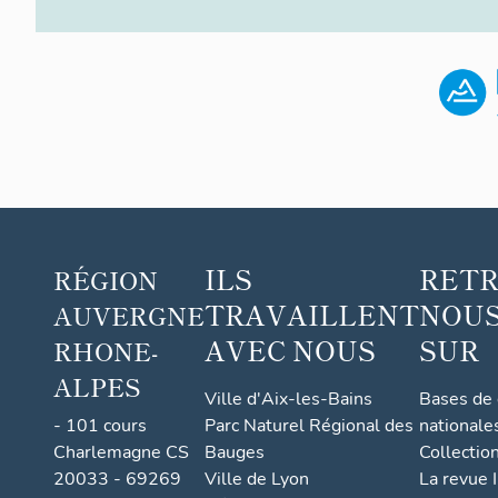
ILS
RET
RÉGION
TRAVAILLENT
NOUS
AUVERGNE
AVEC NOUS
SUR
RHONE-
ALPES
Ville d'Aix-les-Bains
Bases de
- 101 cours
Parc Naturel Régional des
nationale
Charlemagne CS
Bauges
Collectio
20033 - 69269
Ville de Lyon
La revue I