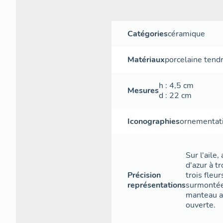
Catégories
céramique
Matériaux
porcelaine tend
h
: 4,5
cm
Mesures
d
: 22
cm
Iconographies
ornementat
Sur l'aile
d'azur à tr
Précision
trois fleur
représentations
surmontée
manteau a
ouverte.