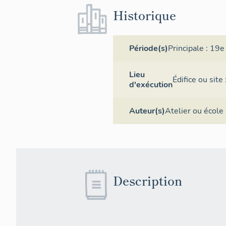
Historique
Période(s)
Principale :
19e 
Lieu
Édifice ou sit
d'exécution
Auteur(s)
Atelier ou école 
Description