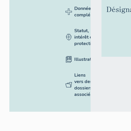
Désign
Données
complémentaires
Statut,
intérêt et
protection
Illustrations
Liens
vers des
dossiers
associés