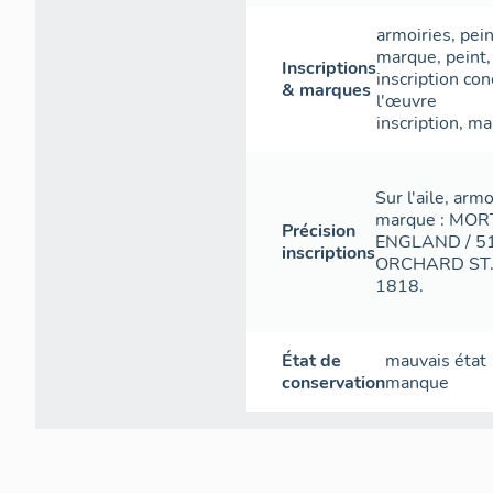
armoiries
,
pein
marque
,
peint
Inscriptions
inscription con
& marques
l'œuvre
inscription
,
ma
Sur l'aile, arm
marque : MO
Précision
ENGLAND / 51 
inscriptions
ORCHARD ST. /
1818.
État de
mauvais état
conservation
manque