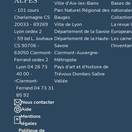
Ville d'Aix-les-Bains
Bases de
- 101 cours
Parc Naturel Régional des
nationale
Charlemagne CS
Bauges
Collectio
20033 - 69269
Ville de Lyon
La revue I
Lyon cedex 2
Département de la Savoie
European
- 59 bd L. Jouhaux
Département de la Haute-
Les carne
CS 90706 -
Savoie
l'Inventai
63050 Clermont-
Clermont-Auvergne-
Ferrand cedex 2
Métropole
Lyon 04 26 73
Pays d’art et d’histoire de
40 00 -
Trévoux Dombes Saône
Clermont-
Vallée
Ferrand 04 73 31
85 92
Nous contacter
Aide
Mentions
légales
Politique de