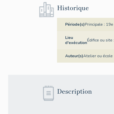
Historique
Période(s)
Principale :
19e 
Lieu
Édifice ou sit
d'exécution
Auteur(s)
Atelier ou école 
Description