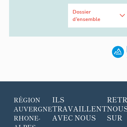
Dossier
d’ensemble
ILS
RET
RÉGION
TRAVAILLENT
NOUS
AUVERGNE
AVEC NOUS
SUR
RHONE-
ALPES