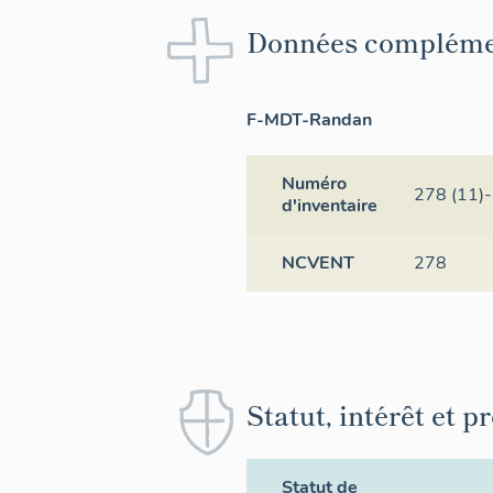
Données compléme
F-MDT-Randan
Numéro
278 (11)-
d'inventaire
NCVENT
278
Statut, intérêt et p
Statut de