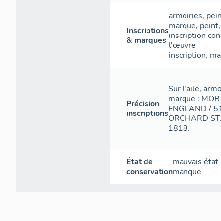
armoiries
,
pein
marque
,
peint
Inscriptions
inscription con
& marques
l'œuvre
inscription
,
ma
Sur l'aile, arm
marque : MO
Précision
ENGLAND / 51 
inscriptions
ORCHARD ST. /
1818.
État de
mauvais état
conservation
manque