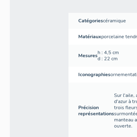
Catégories
céramique
Matériaux
porcelaine tend
h
: 4,5
cm
Mesures
d
: 22
cm
Iconographies
ornementat
Sur l'aile
d'azur à tr
Précision
trois fleur
représentations
surmontée
manteau a
ouverte.