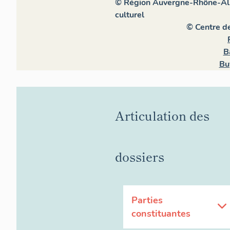
© Région Auvergne-Rhône-Alpe
culturel
© Centre d
B
Bu
Articulation des
dossiers
Parties
constituantes