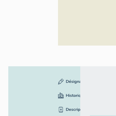
Rhône-Alpes,
Inventaire
général du
patrimoine
culturel
Désignation
Historique
Description