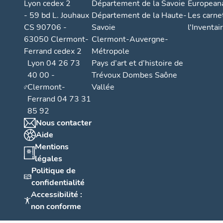
Lyon cedex 2
Département de la Savoie
European
- 59 bd L. Jouhaux
Département de la Haute-
Les carne
CS 90706 -
Savoie
l'Inventai
63050 Clermont-
Clermont-Auvergne-
Ferrand cedex 2
Métropole
Lyon 04 26 73
Pays d’art et d’histoire de
40 00 -
Trévoux Dombes Saône
Clermont-
Vallée
Ferrand 04 73 31
85 92
Nous contacter
Aide
Mentions
légales
Politique de
confidentialité
Accessibilité :
non conforme