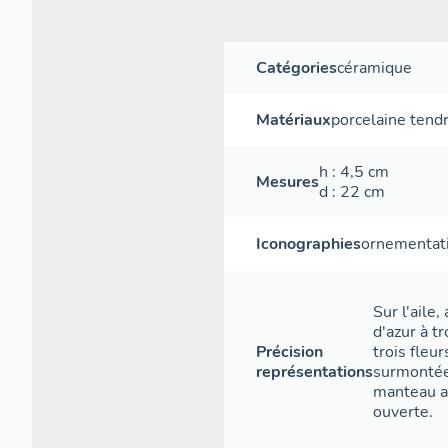
Catégories
céramique
Matériaux
porcelaine tend
h
: 4,5
cm
Mesures
d
: 22
cm
Iconographies
ornementat
Sur l'aile
d'azur à tr
Précision
trois fleur
représentations
surmontée
manteau a
ouverte.