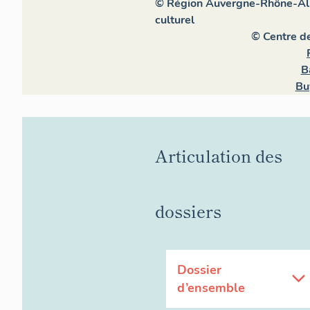
© Région Auvergne-Rhône-Alpe
culturel
© Centre d
B
Bu
Articulation des
dossiers
Dossier
d’ensemble