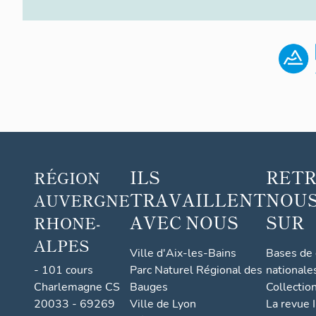
ILS
RET
RÉGION
TRAVAILLENT
NOUS
AUVERGNE
AVEC NOUS
SUR
RHONE-
ALPES
Ville d'Aix-les-Bains
Bases de
- 101 cours
Parc Naturel Régional des
nationale
Charlemagne CS
Bauges
Collectio
20033 - 69269
Ville de Lyon
La revue I