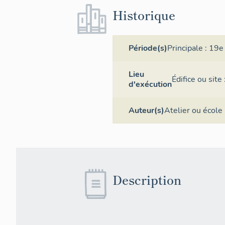
Historique
Période(s)
Principale :
19e 
Lieu
Édifice ou sit
d'exécution
Auteur(s)
Atelier ou école 
Description