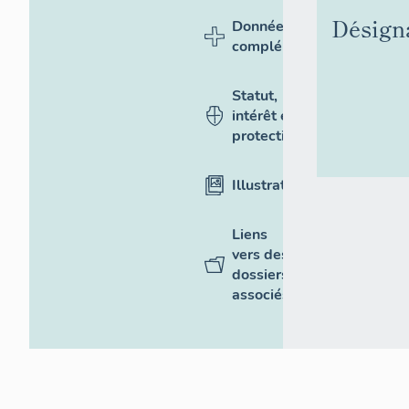
Désign
Données
complémentaires
Statut,
intérêt et
protection
Illustrations
Liens
vers des
dossiers
associés