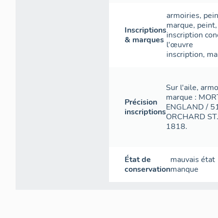
armoiries
,
pein
marque
,
peint
Inscriptions
inscription con
& marques
l'œuvre
inscription
,
ma
Sur l'aile, arm
marque : MO
Précision
ENGLAND / 51 
inscriptions
ORCHARD ST. /
1818.
État de
mauvais état
conservation
manque